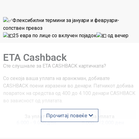
Флексибилни термини за јануари и февруари-
сопствен превоз
2
5 евра по лице со вклучен појадок
од вечер
ETA Cashback
Сте слушнале за ЕТА CASHBACK картичката?
Со секоја ваша уплата на аранжман, добивате
CASHBACK поени изразени во денари. Патникот добива
повраток на средства од 400 до 4.100 денари CASHBACK
во зависност од уплатата.
Прочитај повеќе
За уплата
За уплата
6.000 - 9.000 ден
9.000 - 12.000 ден
Cashback
Cashback