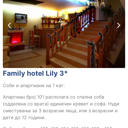
Family hotel Lily 3*
Соби и апартмани на 1 кат:
Апартман број 101 располага со спална соба
(одделена со врата) единечен кревет и софа. Нуди
сместување за 3 возрасни лица, или з возрасни и
дете до 12 години.