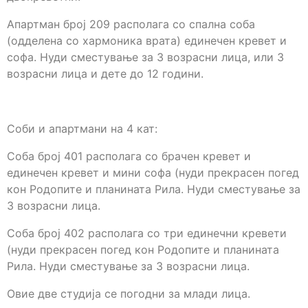
Апартман број 209 располага со спална соба
(одделена со хармоника врата) единечен кревет и
софа. Нуди сместување за 3 возрасни лица, или 3
возрасни лица и дете до 12 години.
Соби и апартмани на 4 кат:
Соба број 401 располага со брачен кревет и
единечен кревет и мини софа (нуди прекрасен погед
кон Родопите и планината Рила. Нуди сместување за
3 возрасни лица.
Соба број 402 располага со три единечни кревети
(нуди прекрасен погед кон Родопите и планината
Рила. Нуди сместување за 3 возрасни лица.
Овие две студија се погодни за млади лица.