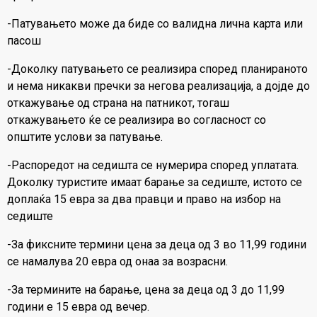
-Патувањето може да биде со валидна лична карта или
пасош
-Доколку патувањето се реализира според планираното
и нема никакви пречки за негова реализација, а дојде до
откажување од страна на патникот, тогаш
откажувањето ќе се реализира во согласност со
општите услови за патување.
-Распоредот на седишта се нумерира според уплатата.
Доколку туристите имаат барање за седиште, истото се
доплаќа 15 евра за два правци и право на избор на
седиште
-За фиксните термини цена за деца од 3 во 11,99 години
се намалува 20 евра од онаа за возрасни.
-За термините на барање, цена за деца од 3 до 11,99
години е 15 евра од вечер.