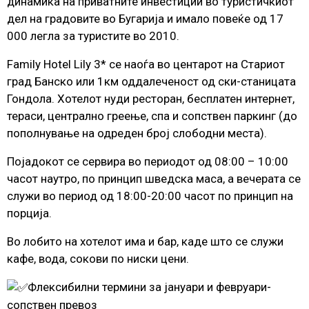
динамика на приватните инвестиции во туристичкиот
дел на градовите во Бугарија и имало повеќе од 17
000 легла за туристите во 2010.
Family Hotel Lily 3* се наоѓа во центарот на Стариот
град Банско или 1км оддалеченост од ски-станицата
Гондола. Хотелот нуди ресторан, бесплатен интернет,
тераси, централно греење, спа и сопствен паркинг (до
пополнување на одреден број слободни места).
Појадокот се сервира во периодот од 08:00 – 10:00
часот наутро, по принцип шведска маса, а вечерата се
служи во период од 18:00-20:00 часот по принцип на
порција.
Во лобито на хотелот има и бар, каде што се служи
кафе, вода, сокови по ниски цени.
Флексибилни термини за јануари и февруари-
сопствен превоз