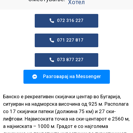
Хотел
072 316 227
071 227 817
073 877 227
Разговарај на Messenger
Банско e рекреативен скијачки центар во Бугарија,
ситуиран на надморска височина од 925 м. Располага
со 17 скијачки патеки (должина 75 км) и 27 ски-
лифтови. Наjвисоката точка на ски-центарот е 2560 м,
а наjниската – 1000 м. Градот е со наjголeма