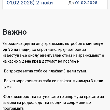
01.02.2026) 2-ноќи
До
01.02.2026
Важно
За реализација на овој аранжман, потребен е
минимум
од 35 патници,
во спротивно, крајниот рок за
известување околу евентуален отказ на аранжманот е
најкасно 5 дена пред датумот на поаѓање.
-Во трокреветна соба се плаќаат 3 цели суми.
-Во четворокреветна соба се плаќаат минимум 3 цели
суми.
-Организаторот на патувањето го задржува правото за
измена на редоследот на поедини содржини во
програмата