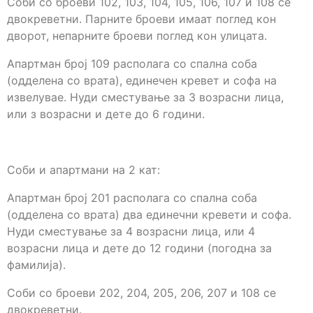
Соби со броеви 102, 103, 104, 105, 106, 107 и 108 се
двокреветни. Парните броеви имаат поглед кон
дворот, непарните броеви поглед кон улицата.
Апартман број 109 располага со спална соба
(одделена со врата), единечен кревет и софа на
извелувае. Нуди сместување за 3 возрасни лица,
или з возрасни и дете до 6 години.
Соби и апартмани на 2 кат:
Апартман број 201 располага со спална соба
(одделена со врата) два единечни кревети и софа.
Нуди сместување за 4 возрасни лица, или 4
возрасни лица и дете до 12 години (погодна за
фамилија).
Соби со броеви 202, 204, 205, 206, 207 и 108 се
двокреветни.