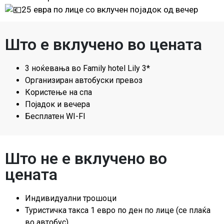
2
5 евра по лице со вклучен појадок од вечер
Што е вклучено во цената
3 ноќевања во Family hotel Lily 3*
Организиран автобуски превоз
Користење на спа
Појадок и вечера
Бесплатен WI-FI
Што не е вклучено во
цената
Индивидуални трошоци
Туристичка такса 1 евро по ден по лице (се плаќа
во автобус)