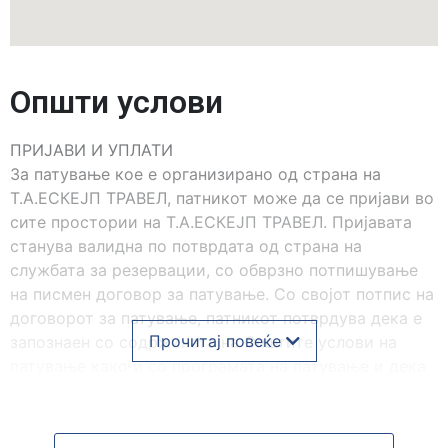
Општи услови
ПРИЈАВИ И УПЛАТИ
За патување кое е организирано од страна на
Т.А.ЕСКЕЈП ТРАВЕЛ, патникот може да се пријави во
сите простории на Т.А.ЕСКЕЈП ТРАВЕЛ. Пријавата
станува валидна по потврдата од страна на
службата за резервации, со обврзно потпишување
на писмен договор за патување. Со својот потпис на
договорот за патување, патникот потврдува дека е
Прочитај повеќе
запознаен со содржината на Општите услови на
патување како и со програмата на патување и дека
тоа го прифаќа. Со пријавата, патникот е должен да
уплати обврзна аконтација во висина од 30% од
износот на целиот аранжман, доколку не е поинаку