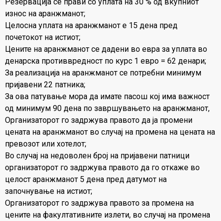
Резервација се прави со уплата на 30 % од вкупниот
износ на аранжманот;
Целосна уплата на аранжманот е 15 дена пред
почетокот на истиот;
Цените на аранжманот се дадени во евра за уплата во
денарска противвредност по курс 1 евро = 62 денари;
За реализација на аранжманот се потребни минимум
пријавени 22 патника;
За ова патување мора да имате пасош кој има важност
од минимум 90 дена по завршувањето на аранжманот,
Организаторот го задржува правото да ја промени
цената на аранжманот во случај на промена на цената на
превозот или хотелот;
Во случај на недоволен број на пријавени патници
организаторот го задржува правото да го откаже во
целост аранжманот 5 дена пред датумот на
започнување на истиот;
Организаторот го задржува правото за промена на
цените на факултативните излети, во случај на промена