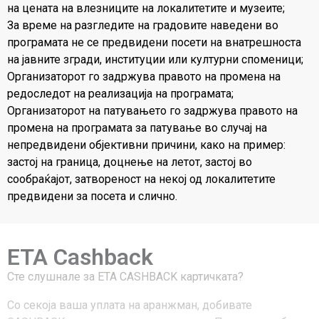
на цената на влезниците на локалитетите и музеите;
За време на разгледите на градовите наведени во
програмата не се предвидени посети на внатрешноста
на јавните згради, институции или културни споменици;
Организаторот го задржува правото на промена на
редоследот на реализација на програмата;
Организаторот на патувањето го задржува правото на
промена на програмата за патување во случај на
непредвидени објективни причини, како на пример:
застој на граница, доцнење на летот, застој во
сообраќајот, затвореност на некој од локалитетите
предвидени за посета и слично.
ETA Cashback
Сте слушнале за ЕТА CASHBACK картичката?
Со секоја ваша уплата на аранжман, добивате