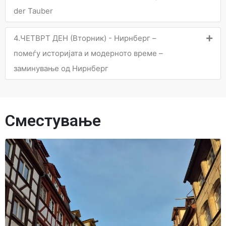
der Tauber
4.ЧЕТВРТ ДЕН (Вторник) - Нирнберг –
помеѓу историјата и модерното време –
заминување од Нирнберг
Сместување