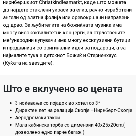
нирнбершкиот Christkindlesmarkt, каде што можете
да најдете стаклени украси за елка, рачно изработени
ангели од златна фолија или оревокршачи направени
од дрво. За љубителите на божиќната музика има
многу висококвалитетни концерти, за страствените
меѓународни купувачи има многу ексклузивни бутици
и продавници со оригинални идеи за подароци, а за
најмалите тука е детскиот Божиќ и Стерненхаус
(Куќата на ѕвездите).
Што е вклучено во цената
3 ноќевања со појадок во хотел со 3*
Директен лет на релација Скопје –Нирнберг-Скопје
Аеродромски такси
Мала кабинска торба со димензии 40x25x20cm;(
дозволено едно парче багаж )