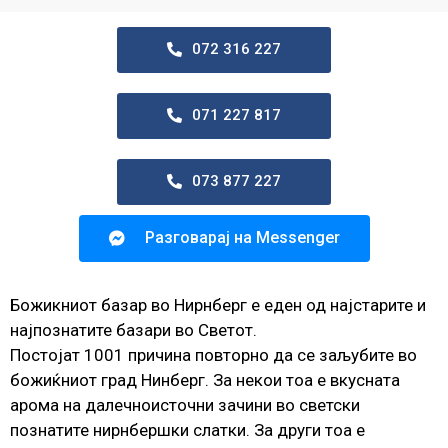
072 316 227
071 227 817
073 877 227
Разговарај на Messenger
Божикниот базар во Нирнберг е еден од најстарите и
најпознатите базари во Светот.
Постојат 1001 причина повторно да се заљубите во
божиќниот град Нинберг. За некои тоа е вкусната
арома на далечноисточни зачини во светски
познатите нирнбершки слатки. За други тоа е