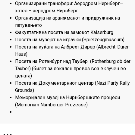
Организирани трансфери: Аеродром Нирнберг–
хотел – аеродром Нирнберг
Организација на аранжманот и придружник на
патувањето
Факултативна посета на замокот Kaiserburg
Посета на музејот на играчки (Spielzeugmuseum)
Посета на куќата на Албрехт Дирер (Albrecht-Dürer-
Haus)
Посета на Ротенбург над Таубер (Rothenburg ob der
Tauber) (билет за локален превоз воз вклучен во
цената)
Посета на Документарниот центар (Nazi Party Rally
Grounds)
Меморијален музеј на Нирнбершките процеси
(Memorium Nürnberger Prozesse)