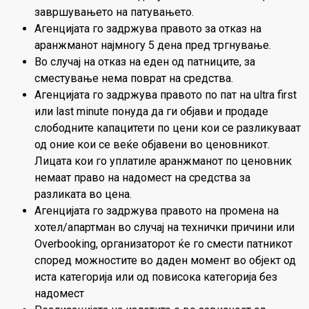
завршувањето на патувањетo.
Агенцијата го задржува правото за отказ на
аранжманот најмногу 5 дена пред тргнување.
Во случај на отказ на еден од патниците, за
сместување нема поврат на средства.
Агенцијата го задржува правото по пат на ultra first
или last minute понуда да ги објави и продаде
слободните капацитети по цени кои се разликуваат
од оние кои се веќе објавени во ценовникот.
Лицата кои го уплатиле аранжманот по ценовник
немаат право на надомест на средства за
разликата во цена.
Агенцијата го задржува правото на промена на
хотел/апартман во случај на технички причини или
Overbooking, организаторот ќе го смести патникот
според можностите во даден момент во објект од
иста категорија или од повисока категорија без
надомест