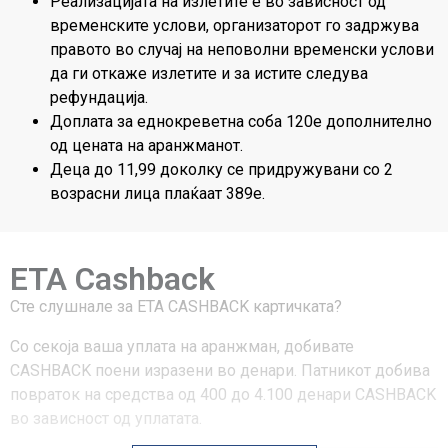
Реализацијата на излетите е во зависност од
временските услови, организаторот го задржува
правото во случај на неповолни временски услови
да ги откаже излетите и за истите следува
рефундација.
Доплата за еднокреветна соба 120е дополнително
од цената на аранжманот.
Деца до 11,99 доколку се придружувани со 2
возрасни лица плаќаат 389е.
ETA Cashback
Сте слушнале за ЕТА CASHBACK картичката?
Со секоја ваша уплата на аранжман, добивате
CASHBACK поени изразени во денари. Патникот добива
повраток на средства од 400 до 4.100 денари CASHBACK
во зависност од уплатата.