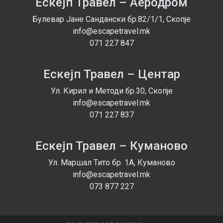
Ескејп Травел – Аеродром
Патникот е должен да, на барање на организаторот,
Булевар Јане Сандански бр.82/1/1, Скопје
благовремено ги достави сите потребни податоци за
info@escapetravel.mk
организирање на патувањето.
071 227 847
Патникот е должен да тој лично, неговите
документи и предмети ги исполнуваат условите
предвидени со граничните, царинските,
Ескејп Травел – Центар
здравствените и другите прописи на својата земја
Ул. Кирил и Методи бр.30, Скопје
како и во земјата каде патува. Патникот може да
info@escapetravel.mk
одреди друго лице да го користи аранжманот во
071 227 837
негово име (под услов тоа лице да ги задоволува
потребите предвидени за одредено патување), и во
тој случај патникот е должен да изврши надокнада
Ескејп Травел – Куманово
на реалните трошоци предизвикани со замената, на
Ул. Маршал Тито бр. 1А, Куманово
организаторот.
info@escapetravel.mk
4. ЦЕНА, СОДРЖИНА И ТРАЕЊЕ НА АРАНЖМАНОТ
073 877 227
Цените се објавени во програмот на патување и
утврдени се врз основ на договор со нашите
странски партнери и не мораат да одговараат со