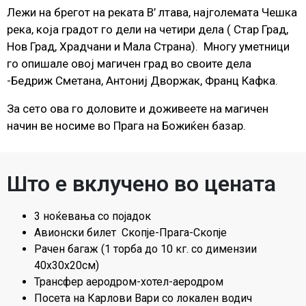
Лежи на брегот на реката В’ лтава, најголемата Чешка
река, која градот го дели на четири дела ( Стар Град,
Нов Град, Храдчани и Мала Страна). Многу уметници
го опишале овој магичен град во своите дела
-Бедриж Сметана, Антониј Дворжак, Франц Кафка.
За сето ова го доловите и доживеете на магичен
начин ве носиме во Прага на Божиќен базар.
Што е вклучено во цената
3 ноќевања со појадок
Авионски билет Скопје-Прага-Скопје
Рачен багаж (1 торба до 10 кг. со димензии
40х30х20см)
Трансфер аеродром-хотел-аеродром
Посета на Карлови Вари со локален водич