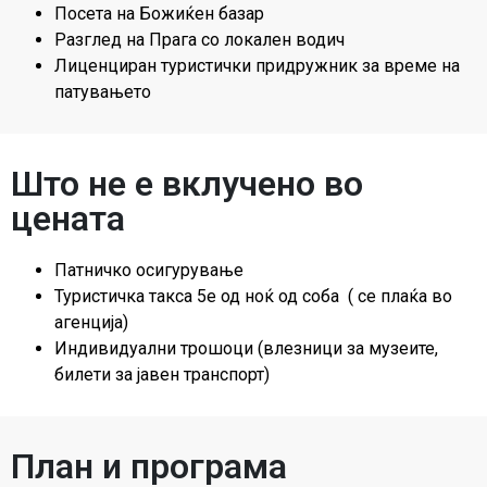
Посета на Божиќен базар
Разглед на Прага со локален водич
Лиценциран туристички придружник за време на
патувањето
Што не е вклучено во
цената
Патничко осигурување
Туристичка такса 5е од ноќ од соба ( се плаќа во
агенција)
Индивидуални трошоци (влезници за музеите,
билети за јавен транспорт)
План и програма