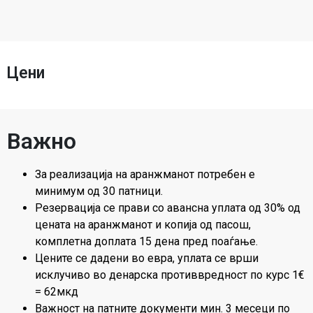
Цени
Важно
За реализација на аранжманот потребен е
минимум од 30 патници.
Резервација се прави со авансна уплата од 30% од
цената на аранжманот и копија од пасош,
комплетна доплата 15 дена пред поаѓање.
Цените се дадени во евра, уплата се врши
исклучиво во денарска противвредност по курс 1€
= 62мкд
Важност на патните документи мин. 3 месеци по