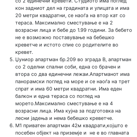
со 2 единечни кревети. Студиото има поглед
кон задниот дел на градината и улицата и има
20 метри квадратни, се наоѓа на втор кат со
тераса. Максимално сместување е на 2
возрасни лица и бебе до 1.99 години. За бебето
не е возможно поставување на бебешко
креветче и истото спие со родителите во
кревет.
Џуниор апартман бр.209 во зграда B, апартман
со 2 оделни спални соби, една со брачен и
втора со два единечни лежаи.Апартманот има
панорамски поглед на море и се наоѓа на трет
спрат и има 60 метри квадратни. Има еден
балкон и една тераса со поглед на
морето.Максимално сместување е на 4
возрасни лица. Има кујна за подготовка на
лесни јадења и нема бебешко креветче.
М1 приватен апартман 42м квадрати,којшто е
посебен објект на приземје и не е во главната