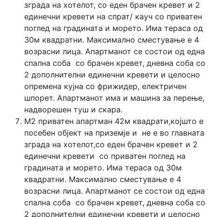
зграда на хотелот, со еден брачен кревет и 2
единечни кревети на спрат/ кауч со приватен
поглед на градината и морето. Има тераса од
30м квадратни. Максимално сместување е 4
возрасни лица. Апартманот се состои од една
спална соба со брачен кревет, дневна соба со
2 дополнителни единечни кревети и целосно
опремена кујна со фрижидер, електричен
шпорет. Апартманот има и машина за перење,
надворешен туш и скара.
М2 приватен апартман 42м квадрати,којшто е
посебен објект на приземје и не е во главната
зграда на хотелот,со еден брачен кревет и 2
единечни кревети со приватен поглед на
градината и морето. Има тераса од 30м
квадратни. Максимално сместување е 4
возрасни лица. Апартманот се состои од една
спална соба со брачен кревет, дневна соба со
2 дополнителни единечни кревети и целосно