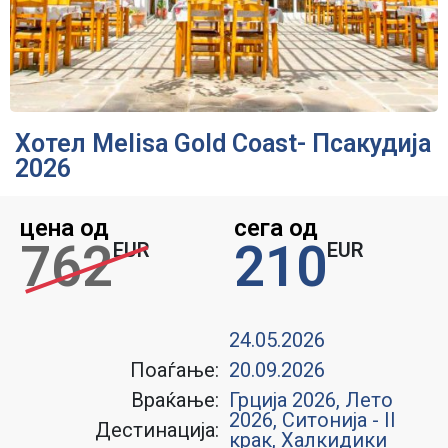
Хотел Melisa Gold Coast- Псакудија
2026
цена од
сега од
762
210
EUR
EUR
24.05.2026
Поаѓање:
20.09.2026
Враќање:
Грција 2026
,
Лето
2026
,
Ситонија - II
Дестинација:
крак
,
Халкидики