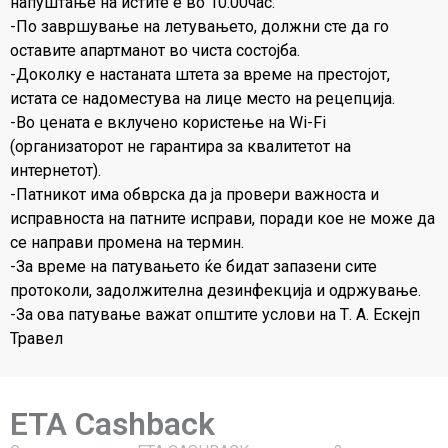
напуштање на истите е во 10.00час.
-По завршување на летувањето, должни сте да го
оставите апартманот во чиста состојба.
-Доколку е настаната штета за време на престојот,
истата се надоместува на лице место на рецепција.
-Во цената е вклучено користење на Wi-Fi
(организаторот не гарантира за квалитетот на
интернетот).
-Патникот има обврска да ја провери важноста и
исправноста на патните исправи, поради кое не може да
се направи промена на термин.
-За време на патувањето ќе бидат запазени сите
протоколи, задолжителна дезинфекција и одржување.
-За ова патување важат општите услови на Т. А. Ескејп
Травел
ETA Cashback