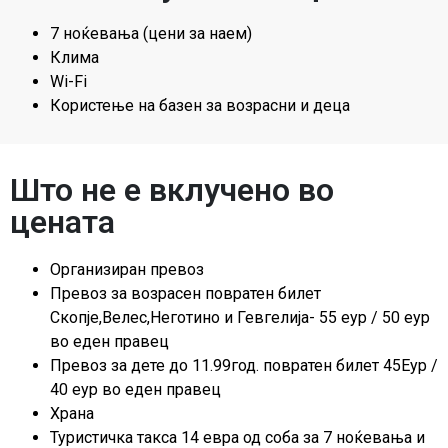
7 ноќевања (цени за наем)
Клима
Wi-Fi
Користење на базен за возрасни и деца
Што не е вклучено во
цената
Организиран превоз
Превоз за возрасен повратен билет
Скопје,Велес,Неготино и Гевгелија- 55 еур / 50 еур
во еден правец
Превоз за дете до 11.99год. повратен билет 45Еур /
40 еур во еден правец
Храна
Туристичка такса 14 eвра од соба за 7 ноќевања и