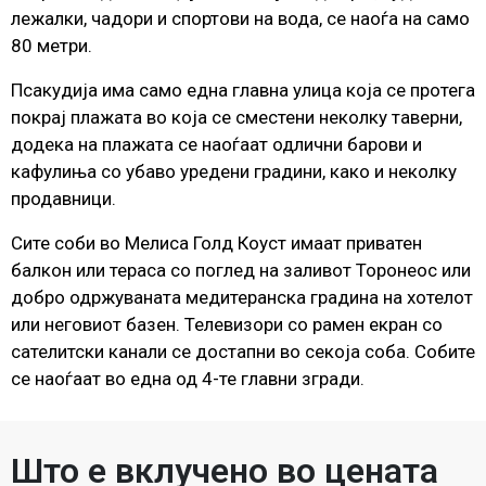
лежалки, чадори и спортови на вода, се наоѓа на само
80 метри.
Псакудија има само една главна улица која се протега
покрај плажата во која се сместени неколку таверни,
додека на плажата се наоѓаат одлични барови и
кафулиња со убаво уредени градини, како и неколку
продавници.
Сите соби во Мелиса Голд Коуст имаат приватен
балкон или тераса со поглед на заливот Торонеос или
добро одржуваната медитеранска градина на хотелот
или неговиот базен. Телевизори со рамен екран со
сателитски канали се достапни во секоја соба. Собите
се наоѓаат во една од 4-те главни згради.
Што е вклучено во цената