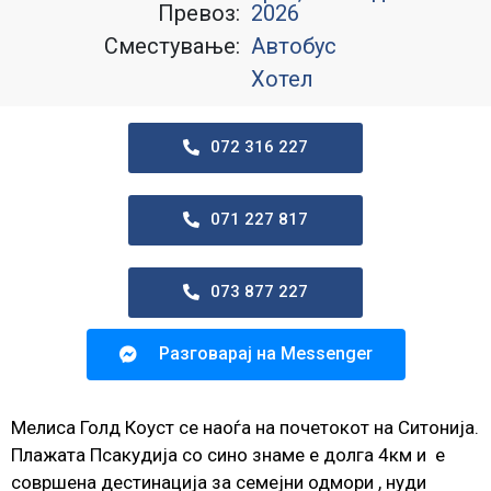
Превоз:
2026
Сместување:
Автобус
Хотел
072 316 227
071 227 817
073 877 227
Разговарај на Messenger
Мелиса Голд Коуст се наоѓа на почетокот на Ситонија.
Плажата Псакудија со сино знаме е долга 4км и е
совршена дестинација за семејни одмори , нуди