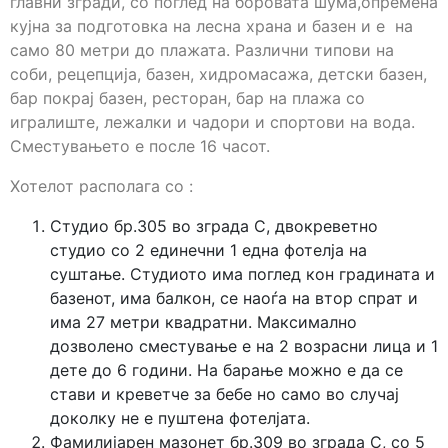
главни згради, со поглед на боровата шума,опремена
кујна за подготовка на лесна храна и базен и е на
само 80 метри до плажата. Различни типови на
соби, рецепција, базен, хидромасажа, детски базен,
бар покрај базен, ресторан, бар на плажа со
игралиште, лежалки и чадори и спортови на вода.
Сместувањето е после 16 часот.
Хотелот располага со :
Студио бр.305 во зграда C, двокреветно
студио со 2 единечни 1 една фотелја на
суштање. Студиото има поглед кон градината и
базенот, има балкон, се наоѓа на втор спрат и
има 27 метри квадратни. Максимално
дозволено сместување е на 2 возрасни лица и 1
дете до 6 години. На барање можно е да се
стави и креветче за бебе но само во случај
доколку не е пуштена фотелјата.
Фамилијарен мазонет бр.309 во зграда C, со 5