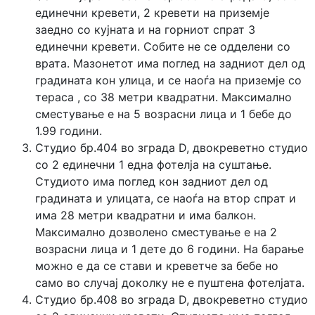
единечни кревети, 2 кревети на приземје
заедно со кујната и на горниот спрат 3
единечни кревети. Собите не се одделени со
врата. Мазонетот има поглед на задниот дел од
градината кон улица, и се наоѓа на приземје со
тераса , со 38 метри квадратни. Максимално
сместување е на 5 возрасни лица и 1 бебе до
1.99 години.
Студио бр.404 во зграда D, двокреветно студио
со 2 единечни 1 една фотелја на суштање.
Студиото има поглед кон задниот дел од
градината и улицата, се наоѓа на втор спрат и
има 28 метри квадратни и има балкон.
Максимално дозволено сместување е на 2
возрасни лица и 1 дете до 6 години. На барање
можно е да се стави и креветче за бебе но
само во случај доколку не е пуштена фотелјата.
Студио бр.408 во зграда D, двокреветно студио