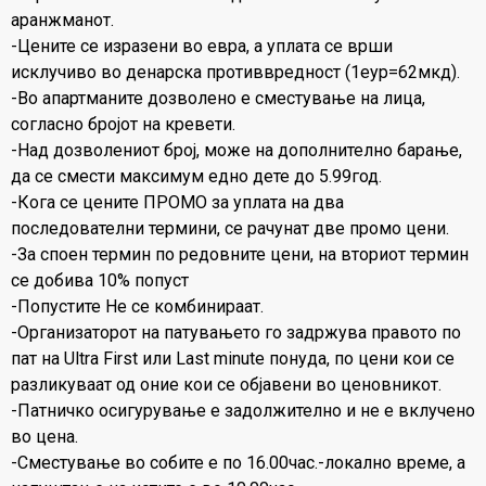
аранжманот.
-Цените се изразени во евра, а уплата се врши
исклучиво во денарска противвредност (1еур=62мкд).
-Во апартманите дозволено е сместување на лица,
согласно бројот на кревети.
-Над дозволениот број, може на дополнително барање,
да се смести максимум едно дете до 5.99год.
-Кога се цените ПРОМО за уплата на два
последователни термини, се рачунат две промо цени.
-За споен термин по редовните цени, на вториот термин
се добива 10% попуст
-Попустите Не се комбинираат.
-Организаторот на патувањето го задржува правото по
пат на Ultra First или Last minute понуда, по цени кои се
разликуваат од оние кои се објавени во ценовникот.
-Патничко осигурување е задолжително и не е вклучено
во цена.
-Сместување во собите е по 16.00час.-локално време, а