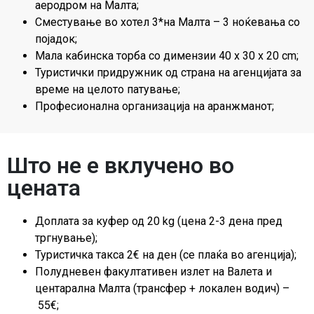
аеродром на Малта;
Сместување во хотел 3*на Малта – 3 ноќевања со
појадок;
Мала кабинска торба со димензии 40 x 30 x 20 cm;
Туристички придружник од страна на агенцијата за
време на целото патување;
Професионална организација на аранжманот;
Што не е вклучено во
цената
Доплата за куфер од 20 kg (цена 2-3 дена пред
тргнување);
Туристичка такса 2€ на ден (се плаќа во агенција);
Полудневен факултативен излет на Валета и
центарална Малта (трансфер + локален водич) –
55€;