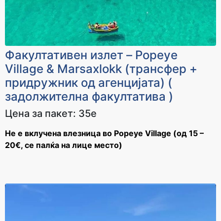
За уплата
За уплата
36.000 - 39.000 ден
39.000 - 42.000 ден
Cashback
Cashback
2400 ден
2600 ден
Факултативен излет – Popeye
Village & Marsaxlokk (трансфер +
За уплата
За уплата
42.000 - 45.000 ден
45.000 - 65.000 ден
придружник од агенцијата) (
Cashback
Cashback
задолжителна факултатива )
2800 ден
3300 ден
Цена за пакет: 35е
За уплата
За уплата
Не е вклучена влезница во Popeye Village (од 15 –
65.000 - 85.000 ден
над 85.000 ден
20€, се палќа на лице место)
Cashback
Cashback
3700 ден
4100 ден