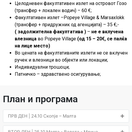
Целодневен факултативен излет на островот Гозо
(трансфер + локален водич) – 60 €;
Факултативен излет –Popeye Village & Marsaxlokk
(трансфер + придружник од агенцијата) – 35 €;-
(
задолжителна факултатива )
–
не е вклучена
влезница
во Popeye Village
(од 15 – 20
€, се палќа
на лице место)
Во цената на факултативните излети не се вклучен
ручек и влезници во објекти или локации;
Индивидуални трошоци;
Патничко – здравствено осигурување;
План и програма
ПРВ ДЕН | 24.10 Скопје – Малта
ВТОР ДЕН | 25.10 Малта - Валета - Мдина