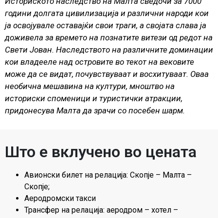
Историското наследство на Малта сведочи за 7000
години долгата цивилизација и различни народи кои
ја освојувале оставајќи свои траги, а својата слава ја
доживела за времето на познатите витези од редот на
Свети Јован. Наследството на различните доминации
кои владееле над островите во текот на вековите
може да се видат, почувствуваат и восхитуваат. Оваа
необична мешавина на култури, мноштво на
историски споменици и туристички атракции,
придонесува Малта да зрачи со посебен шарм.
Што е вклучено во цената
Авионски билет на релација: Скопје – Малта –
Скопје;
Аеродромски такси
Трансфер на релација: аеродром – хотел –