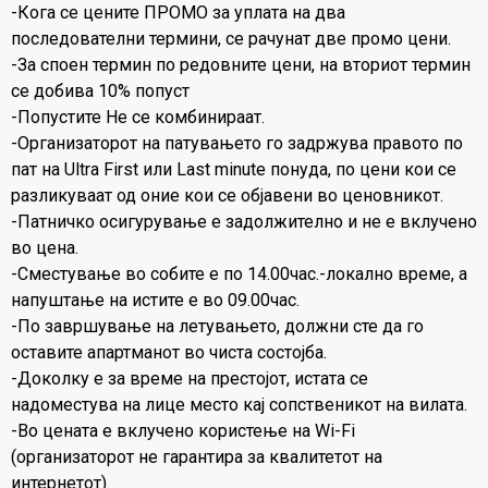
-Кога се цените ПРОМО за уплата на два
последователни термини, се рачунат две промо цени.
-За споен термин по редовните цени, на вториот термин
се добива 10% попуст
-Попустите Не се комбинираат.
-Организаторот на патувањето го задржува правото по
пат на Ultra First или Last minute понуда, по цени кои се
разликуваат од оние кои се објавени во ценовникот.
-Патничко осигурување е задолжително и не е вклучено
во цена.
-Сместување во собите е по 14.00час.-локално време, а
напуштање на истите е во 09.00час.
-По завршување на летувањето, должни сте да го
оставите апартманот во чиста состојба.
-Доколку е за време на престојот, истата се
надоместува на лице место кај сопственикот на вилата.
-Во цената е вклучено користење на Wi-Fi
(организаторот не гарантира за квалитетот на
интернетот).