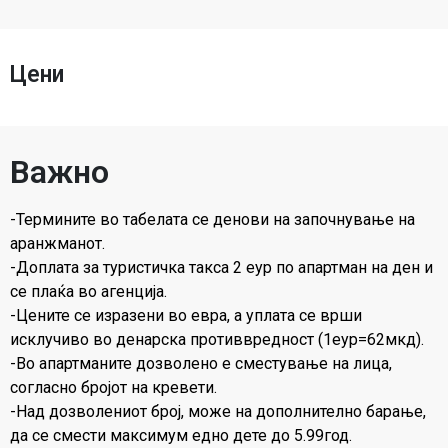
Цени
Важно
-Термините во табелата се денови на започнување на
аранжманот.
-Доплата за туристичка такса 2 еур по апартман на ден и
се плаќа во агенција.
-Цените се изразени во евра, а уплата се врши
исклучиво во денарска противвредност (1еур=62мкд).
-Во апартманите дозволено е сместување на лица,
согласно бројот на кревети.
-Над дозволениот број, може на дополнително барање,
да се смести максимум едно дете до 5.99год.