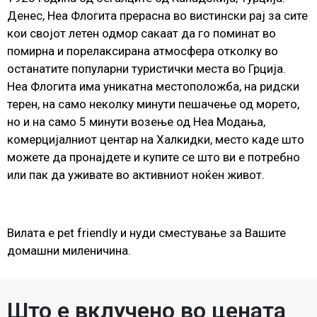
Денес, Неа Флогита прерасна во вистински рај за сите
кои својот летен одмор сакаат да го поминат во
помирна и порелаксирана атмосфера отколку во
останатите популарни туристички места во Грција.
Неа Флогита има уникатна местоположба, на ридски
терен, на само неколку минути пешачење од морето,
но и на само 5 минути возење од Неа Модања,
комерцијалниот центар на Халкидки, место каде што
можете да пронајдете и купите се што ви е потребно
или пак да уживате во активниот ноќен живот.
Вилата е pet friendly и нуди сместување за Вашите
домашни миленичина.
Што е вклучено во цената