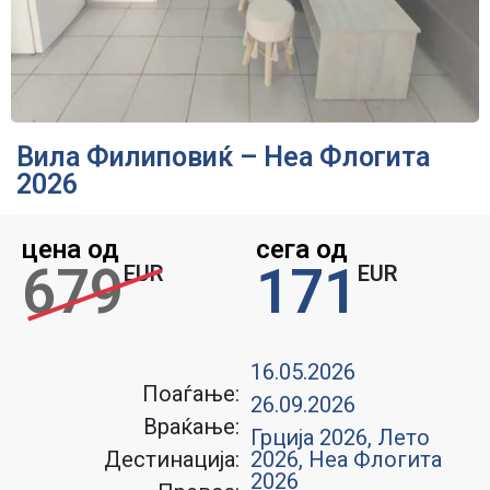
Вила Филиповиќ – Неа Флогита
2026
цена од
сега од
679
171
EUR
EUR
16.05.2026
Поаѓање:
26.09.2026
Враќање:
Грција 2026
,
Лето
Дестинација:
2026
,
Неа Флогита
2026