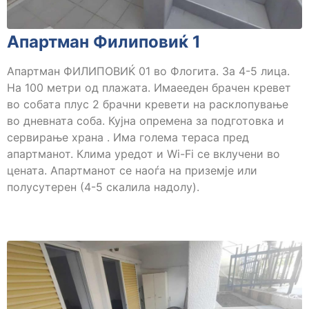
Апартман Филиповиќ 1
Апартман ФИЛИПОВИЌ 01 во Флогита. За 4-5 лица.
На 100 метри од плажата. Имаееден брачен кревет
во собата плус 2 брачни кревети на расклопување
во дневната соба. Кујна опремена за подготовка и
сервирање храна . Има голема тераса пред
апартманот. Клима уредот и Wi-Fi се вклучени во
цената. Апартманот се наоѓа на приземје или
полусутерен (4-5 скалила надолу).