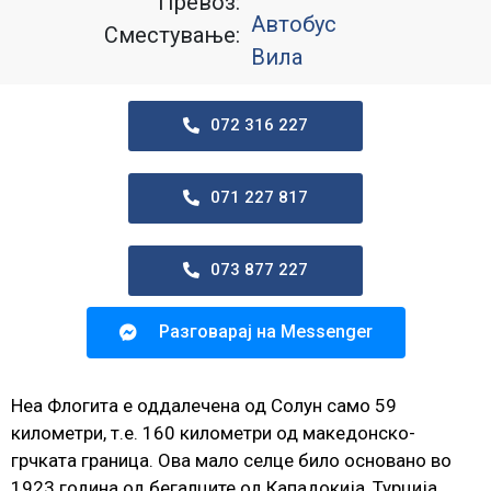
Превоз:
Автобус
Сместување:
Вила
072 316 227
071 227 817
073 877 227
Разговарај на Messenger
Неа Флогита е оддалечена од Солун само 59
километри, т.е. 160 километри од македонско-
грчката граница. Ова мало селце било основано во
1923 година од бегалците од Кападокија, Турција.