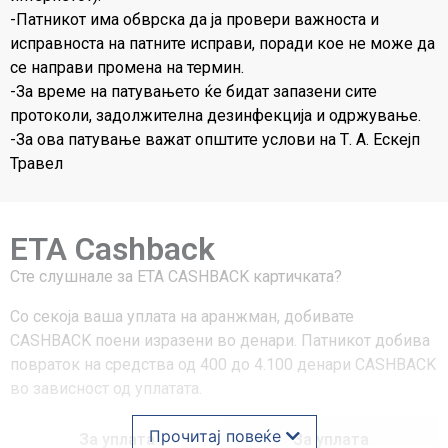
-Патникот има обврска да ја провери важноста и
исправноста на патните исправи, поради кое не може да
се направи промена на термин.
-За време на патувањето ќе бидат запазени сите
протоколи, задолжителна дезинфекција и одржување.
-За ова патување важат општите услови на Т. А. Ескејп
Травел
ETA Cashback
Сте слушнале за ЕТА CASHBACK картичката?
Со секоја ваша уплата на аранжман, добивате
CASHBACK поени изразени во денари. Патникот добива
повраток на средства од 400 до 4.100 денари CASHBACK
во зависност од уплатата.
Прочитај повеќе
За уплата
За уплата