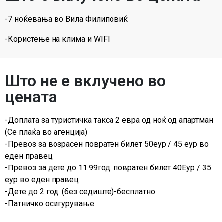
-7 ноќевања во Вила Филиповиќ
-Користење на клима и WIFI
Што не е вклучено во
цената
-Доплата за туристичка такса 2 евра од ноќ од апартман
(Се плаќа во агенција)
-Превоз за возрасен повратен билет 50еур / 45 еур во
еден правец
-Превоз за дете до 11.99год. повратен билет 40Еур / 35
еур во еден правец
-Дете до 2 год. (без седиште)-бесплатно
-Патничко осигурување