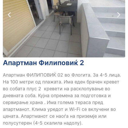
Апартман Филиповиќ 2
Апартман ФИЛИПОВИЌ 02 во Флогита. За 4-5 лица.
На 100 метри од плажата. Има еден брачен кревет
во собата плус 2 кревети на расклопување во
дневната соба. Кујна опремена за подготовка и
сервирање храна . Има голема тераса пред
апартманот. Клима уредот и Wi-Fi се вклучени во
цената. Апартманот се наоѓа на приземје или
полусутерен (4-5 скалила надолу).