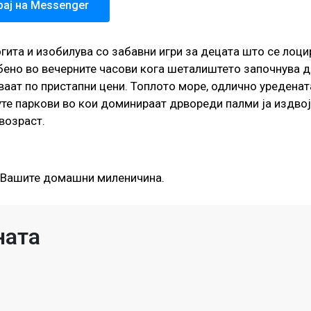
рај на Messenger
гита и изобилува со забавни игри за децата што се лоц
ено во вечерните часови кога шеталиштето започнува да
ваат по пристапни цени. Топлото море, одлично уредена
уте паркови во кои доминираат дрвореди палми ја издво
возраст.
за Вашите домашни миленичина.
ната