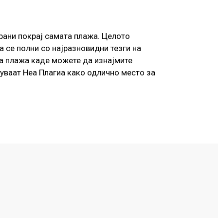
ирани покрај самата плажа. Целото
 се полни со најразновидни тезги на
та плажа каде можете да изнајмите
јуваат Неа Плагиа како одлично место за