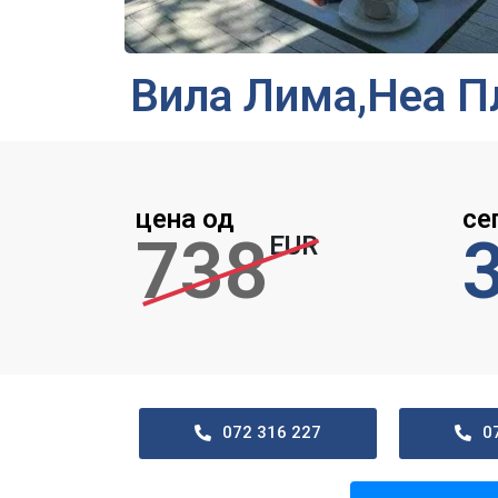
Вила Лима,Неа П
цена од
се
738
EUR
072 316 227
0