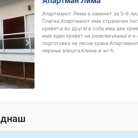
Апартман Лима
Апартманот Лима е наменет за 5-6 лиц
Плагиа.Апартманот има страничен пог
кревет,а во другата соба има два кре
има еден кревет на развлекување и е 
подготовка на лесна храна.Апартманот
перење алишта.Клима и wi-fi.
веднаш