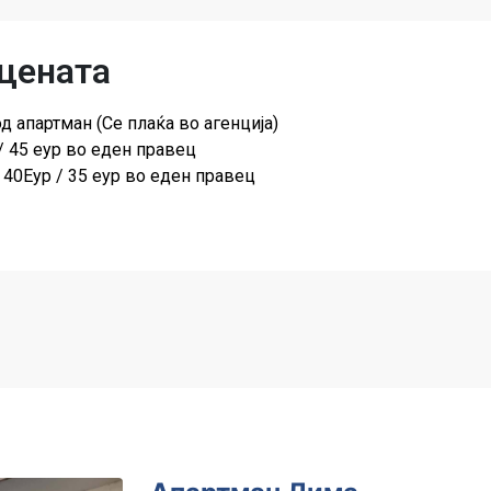
 цената
од апартман (Се плаќа во агенција)
/ 45 еур во еден правец
 40Еур / 35 еур во еден правец