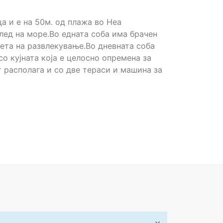
а и е на 50м. од плажа во Неа
лед на море.Во едната соба има брачен
вета на развлекување.Во дневната соба
со кујната која е целосно опремена за
 располага и со две тераси и машина за
×