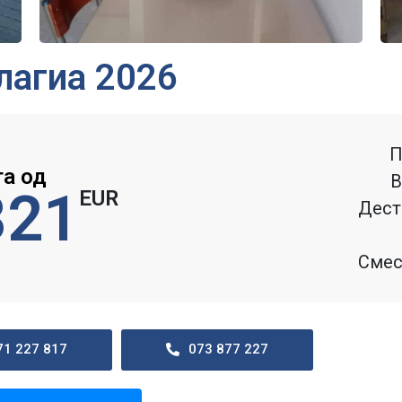
лагиа 2026
П
га од
В
321
EUR
Дест
Смес
71 227 817
073 877 227