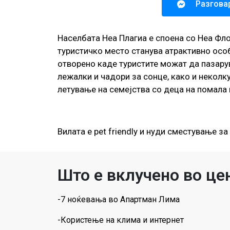
Разгова
Населбата Неа Плагиа е споена со Неа Фло
туристичко место станува атрактивно особ
отворено каде туристите можат да пазару
лежалки и чадори за сонце, како и неколк
летување на семејства со деца на помала 
Вилата е pet friendly и нуди сместување 
Што е вклучено во це
-7 ноќевања во Апартман Лима
-Користење на клима и интернет