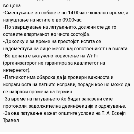
во цена.
-Сместување во собите е по 14.00час.-локално време, а
напуштање на истите е во 09.00час.
-По завршување на летувањето, должни сте да го
оставите апартманот во чиста состојба.
-Доколку е за време на престојот, истата се
надоместува на лице место кај сопственикот на вилата.
-Во цената е вклучено користење на Wi-Fi
(организаторот не гарантира за квалитетот на
интернетот).
-Патникот има обврска да ја провери важноста и
исправноста на патните исправи, поради кое не може да
се направи промена на термин.
-За време на патувањето ќе бидат запазени сите
протоколи, задолжителна дезинфекција и одржување.
-За ова патување важат општите услови на Т. А. Ескејп
Травел