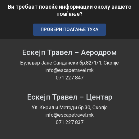
акции, штрајк, елементарни непогоди, сообраќајни
Ви требаат повеќе информации околу вашето
и технички проблеми во превозот, или слично).
поаѓање?
3. ПРАВА И ОБВРСКИ НА ПАТНИКОТ
Право и должност на патникот е пред се да се
ПРОВЕРИ ПОАЃАЊЕ ТУКА
запознае со програмот на патувањето како и со
содржината на општите услови за патување, кои
ги прифаќа со потпишување на договорот во свое
Ескејп Травел – Аеродром
име или во име на корисникот за чии потреби се
врши уплатата.
Булевар Јане Сандански бр.82/1/1, Скопје
Патникот е должен да ја изврши уплатата на
info@escapetravel.mk
аранжманот по условите предвидени со
071 227 847
програмот на патување како и со договорот.
Патникот е должен да, на барање на
Ескејп Травел – Центар
организаторот, благовремено ги достави сите
потребни податоци за организирање на
Ул. Кирил и Методи бр.30, Скопје
патувањето.
info@escapetravel.mk
Патникот е должен да тој лично, неговите
071 227 837
документи и предмети ги исполнуваат условите
предвидени со граничните, царинските,