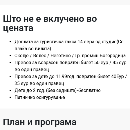
Што не е вклучено во
цената
Доплата за туристичка такса 14 евра од студио(Се
плаќа во вилата)
Скопје / Велес / Неготино / Гр. премин Богородица
Превоз за возрасен повратен билет 50 еур / 45 еур
во еден правец
Превоз за дете до 11.99год. повратен билет 40Еур /
35 еур во еден правец
Дете до 2 год. (без седиште)-бесплатно
Патничко осигурување
План и програма