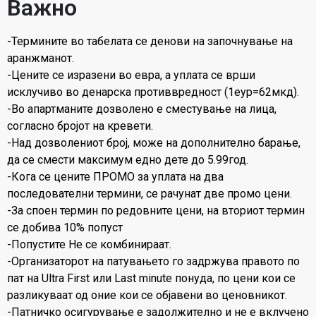
Важно
-Термините во табелата се денови на започнување на
аранжманот.
-Цените се изразени во евра, а уплата се врши
исклучиво во денарска противвредност (1еур=62мкд).
-Во апартманите дозволено е сместување на лица,
согласно бројот на кревети.
-Над дозволениот број, може на дополнително барање,
да се смести максимум едно дете до 5.99год.
-Кога се цените ПРОМО за уплата на два
последователни термини, се рачунат две промо цени.
-За споен термин по редовните цени, на вториот термин
се добива 10% попуст
-Попустите Не се комбинираат.
-Организаторот на патувањето го задржува правото по
пат на Ultra First или Last minute понуда, по цени кои се
разликуваат од оние кои се објавени во ценовникот.
-Патничко осигурување е задолжително и не е вклучено