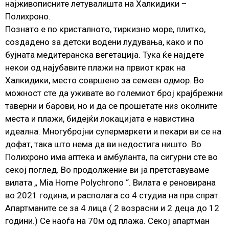
најживописните летувалишта на Халкидики –
Полихроно.
Познато е по кристалното, тиркизно море, плитко,
создадено за детски водени лудувања, како и по
бујната медитеранска вегетација. Тука ќе најдете
некои од најубавите плажи на првиот крак на
Халкидики, место совршено за семеен одмор. Во
можност сте да уживате во големиот број крајбрежни
таверни и барови, но и да се прошетате низ околните
места и плажи, бидејќи локацијата е навистина
идеална. Многубројни супермаркети и пекари ви се на
дофат, така што нема да ви недостига ништо. Во
Полихроно има аптека и амбуланта, па сигурни сте во
секој поглед. Во продолжение ви ја претставуваме
вилата „ Мia Home Polychrono “. Вилата е реновирана
во 2021 година, и располага со 4 студиа на прв спрат.
Апартманите се за 4 лица ( 2 возрасни и 2 деца до 12
години.) Се наоѓа на 70м од плажа. Секој апартман