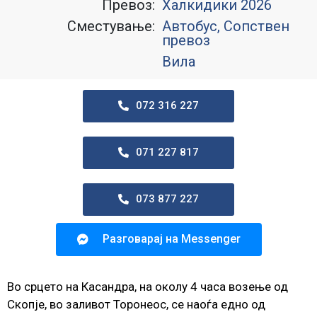
Превоз:
Халкидики 2026
Сместување:
Автобус, Сопствен
превоз
Вила
072 316 227
071 227 817
073 877 227
Разговарај на Messenger
Во срцето на Касандра, на околу 4 часа возење од
Скопје, во заливот Торонеос, се наоѓа едно од