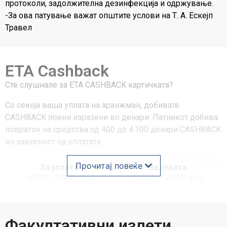
протоколи, задолжителна дезинфекција и одржување.
-За ова патување важат општите услови на Т. А. Ескејп
Травел
ETA Cashback
Сте слушнале за ЕТА CASHBACK картичката?
Со секоја ваша уплата на аранжман, добивате
CASHBACK поени изразени во денари. Патникот добива
повраток на средства од 400 до 4.100 денари CASHBACK
во зависност од уплатата.
Прочитај повеќе
За уплата
За уплата
6.000 - 9.000 ден
9.000 - 12.000 ден
Cashback
Cashback
400 ден
600 ден
Факултативни излети