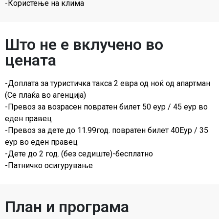
-Користење на клима
Што не е вклучено во
цената
-Доплата за туристичка такса 2 евра од ноќ од апартман
(Се плаќа во агенција)
-Превоз за возрасен повратен билет 50 еур / 45 еур во
еден правец
-Превоз за дете до 11.99год. повратен билет 40Еур / 35
еур во еден правец
-Дете до 2 год. (без седиште)-бесплатно
-Патничко осигурување
План и програма