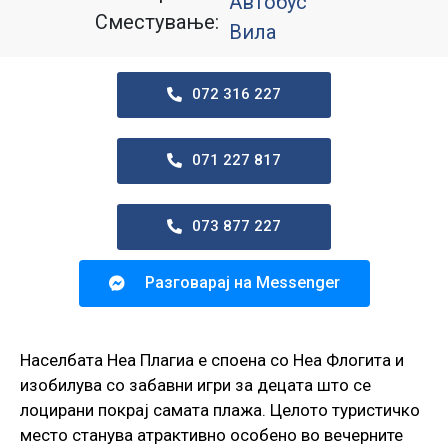
Автобус
Сместување:
Вила
072 316 227
071 227 817
073 877 227
Разговарај на Messenger
Населбата Неа Плагиа е споена со Неа Флогита и
изобилува со забавни игри за децата што се
лоцирани покрај самата плажа. Целото туристичко
место станува атрактивно особено во вечерните