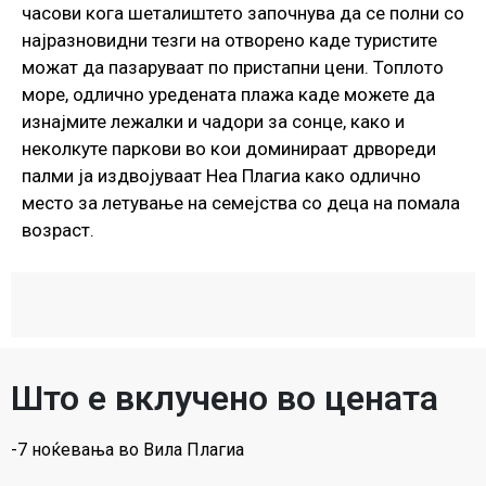
часови кога шеталиштето започнува да се полни со
најразновидни тезги на отворено каде туристите
можат да пазаруваат по пристапни цени. Топлото
море, одлично уредената плажа каде можете да
изнајмите лежалки и чадори за сонце, како и
неколкуте паркови во кои доминираат дрвореди
палми ја издвојуваат Неа Плагиа како одлично
место за летување на семејства со деца на помала
возраст.
Што е вклучено во цената
-7 ноќевања во Вила Плагиа