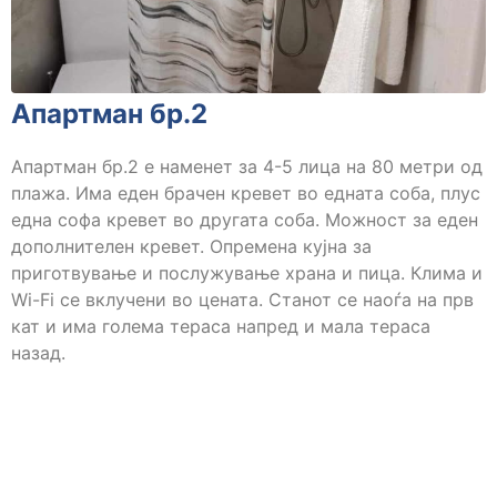
Апартман бр.2
Апартман бр.2 е наменет за 4-5 лица на 80 метри од
плажа. Има еден брачен кревет во едната соба, плус
една софа кревет во другата соба. Можност за еден
дополнителен кревет. Опремена кујна за
приготвување и послужување храна и пица. Клима и
Wi-Fi се вклучени во цената. Станот се наоѓа на прв
кат и има голема тераса напред и мала тераса
назад.