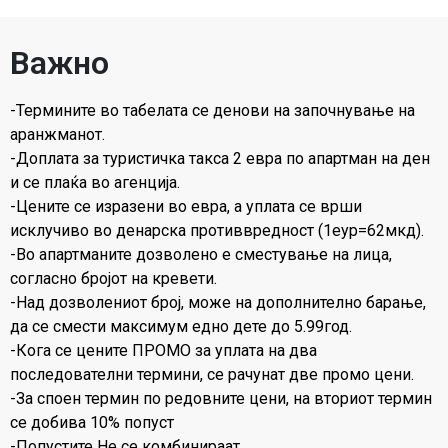
Важно
-Термините во табелата се денови на започнување на
аранжманот.
-Доплата за туристичка такса 2 евра по апартман на ден
и се плаќа во агенција.
-Цените се изразени во евра, а уплата се врши
исклучиво во денарска противвредност (1еур=62мкд).
-Во апартманите дозволено е сместување на лица,
согласно бројот на кревети.
-Над дозволениот број, може на дополнително барање,
да се смести максимум едно дете до 5.99год.
-Кога се цените ПРОМО за уплата на два
последователни термини, се рачунат две промо цени.
-За споен термин по редовните цени, на вториот термин
се добива 10% попуст
-Попустите Не се комбинираат.