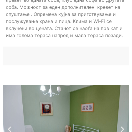
кревет во едната соба, плус една софа во другата
соба. Можност за еден дополнителен кревет на
спуштање . Опремена кујна за приготвување и
послужување храна и пица. Клима и Wi-Fi се
вклучени во цената. Станот се наоѓа на прв кат и
има голема тераса напред и мала тераса позади.