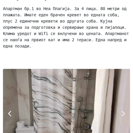
Апартман бр.1 во Неа Плагија. За 4 лица. 80 метри од 
плажата. Имате еден брачен кревет во едната соба, 
плус 2 единечни кревети во другата соба. Кујна 
опремена за подготовка и сервирање храна и пијалоци. 
Клима уредот и Wifi се вклучени во цената. Апартманот 
се наоѓа на првиот кат и има 2 тераси. Една напред и 
една позади.