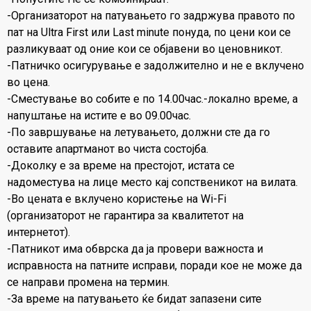
-Организаторот на патувањето го задржува правото по
пат на Ultra First или Last minute понуда, по цени кои се
разликуваат од оние кои се објавени во ценовникот.
-Патничко осигурување е задолжително и не е вклучено
во цена.
-Сместување во собите е по 14.00час.-локално време, а
напуштање на истите е во 09.00час.
-По завршување на летувањето, должни сте да го
оставите апартманот во чиста состојба.
-Доколку е за време на престојот, истата се
надоместува на лице место кај сопственикот на вилата.
-Во цената е вклучено користење на Wi-Fi
(организаторот не гарантира за квалитетот на
интернетот).
-Патникот има обврска да ја провери важноста и
исправноста на патните исправи, поради кое не може да
се направи промена на термин.
-За време на патувањето ќе бидат запазени сите