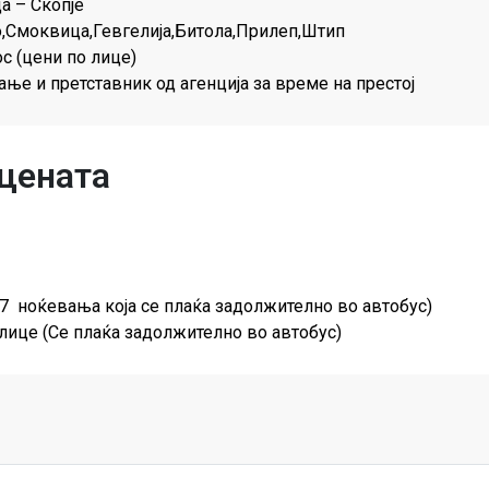
а – Скопје
о,Смоквица,Гевгелија,Битола,Прилеп,Штип
с (цени по лице)
ање и претставник од агенција за време на престој
 цената
а 7 ноќевања која се плаќа задолжително во автобус)
 лице (Се плаќа задолжително во автобус)