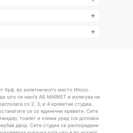
т Крф, во излетничкото место Ипсос.
де што се наоѓа AБ МАRKET и излегува на
асполага со 2, 3, и 4 креветни студиа.
 останатите се со единечни кревети. Сите
ижидер, тоалет и клима уред (се доплаќа
преубав двор. Сите студиа се распоредени
двокреветна куќичка која што е во истиот