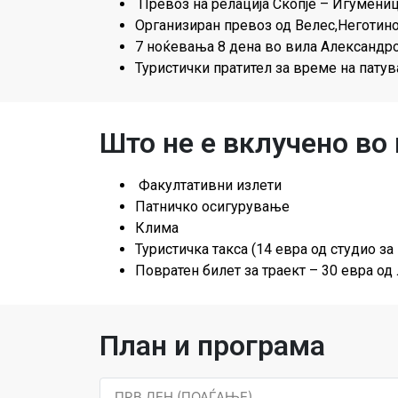
Превоз на релација Скопје – Игумениц
Организиран превоз од Велес,Неготин
7 ноќевања 8 дена во вила Александро
Туристички пратител за време на патув
Што не е вклучено во
Факултативни излети
Патничко осигурување
Клима
Туристичка такса (14 евра од студио з
Повратен билет за траект – 30 евра од
План и програма
ПРВ ДЕН (ПОАЃАЊЕ)