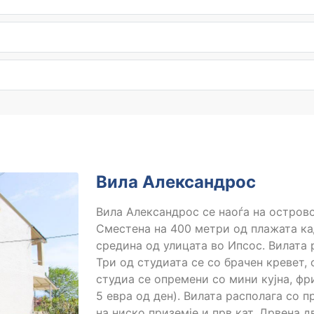
Вила Александрос
Вила Александрос се наоѓа на острово
Сместена на 400 метри од плажата ка
средина од улицата во Ипсос. Вилата р
Три од студиата се со брачен кревет,
студиа се опремени со мини кујна, фр
5 евра од ден). Вилата располага со 
на ниско приземје и прв кат, Дрвена 