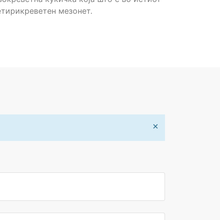
четирикреветен мезонет.
×