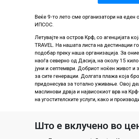
Веќе 9-то лето сме организатори на еден 
ИПСОС.
Летувајте на остров Крф, со агенцијата к
TRAVEL. На нашата листа на дестинации г
подобар преку наша организација. За оние
наоѓа северно од Дасија, на околу 15 кило
јуни и септември. Добриот ноќен живот и 
за сите генерации. Долгата плажа која бр
придонесува за тотално уживање. Овој дел
маслинови дрвја и највисокиот врв на Крф
на угостителските услуги, како и произво
Што е вклучено во це