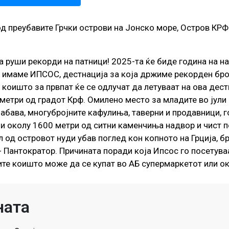
од преубавите Грчки острови на Јонско море, Остров КРФ
оја руши рекорди на патници! 2025-та ќе биде година на 
о имаме ИПСОС, дестнација за која држиме рекорден бро
 коишто за првпат ќе се одлучат да летуваат на ова дест
метри од градот Крф. Омилено место за младите во јули 
забава, многубројните кафулиња, таверни и продавници, 
ои околу 1600 метри од ситни каменчиња надвор и чист п
 од островот нуди убав поглед кон копното на Грција, б
- Пантократор. Причината поради која Ипсос го посетуваа
дите коишто може да се купат во АБ супермаркетот или о
ната