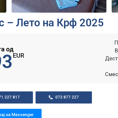
с – Лето на Крф 2025
П
га од
В
93
EUR
Дест
Смес
71 227 817
073 877 227
рај на Messenger