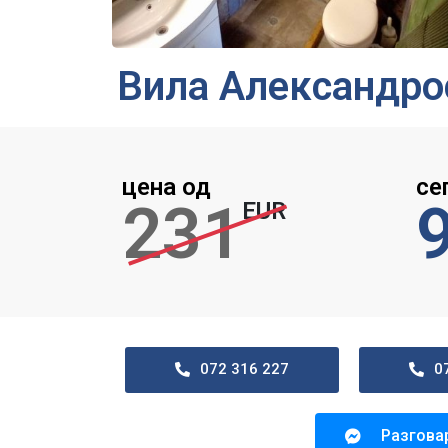
Вила Александро
цена од
се
231
EUR
072 316 227
0
Разгова