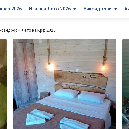
ипар 2026
Италија Лето 2026
Викенд тури
А
ксандрос – Лето на Крф 2025