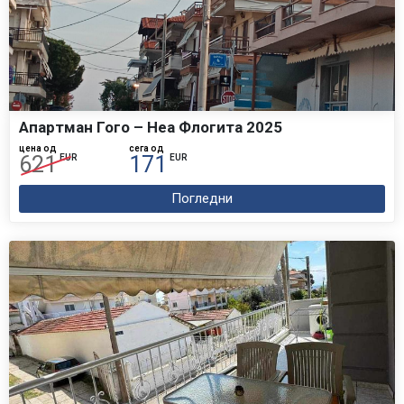
Апартман Гого – Неа Флогита 2025
цена од
сега од
621
171
EUR
EUR
Погледни