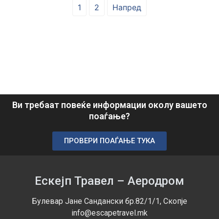
1
2
Напред
Ви требаат повеќе информации околу вашето
поаѓање?
ПРОВЕРИ ПОАЃАЊЕ ТУКА
Ескејп Травел – Аеродром
Булевар Јане Сандански бр.82/1/1, Скопје
info@escapetravel.mk