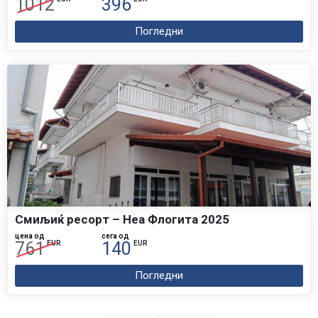
1012
396
Погледни
Смиљиќ ресорт – Неа Флогита 2025
цена од
сега од
761
140
EUR
EUR
Погледни