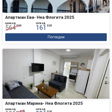
Апартман Ева- Неа Флогита 2025
цена од
сега од
564
161
EUR
EUR
Погледни
Апартман Марина- Неа Флогита 2025
цена од
сега од
EUR
EUR