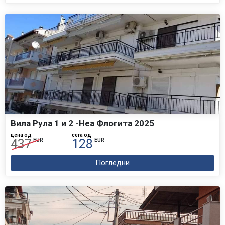
Вила Рула 1 и 2 -Неа Флогита 2025
цена од
сега од
437
128
EUR
EUR
Погледни