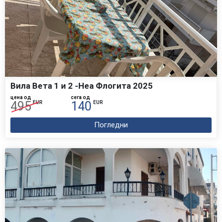
Вила Вета 1 и 2 -Неа Флогита 2025
цена од
сега од
495
140
EUR
EUR
Погледни