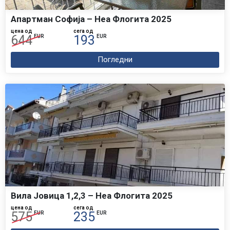
Апартман Софија – Неа Флогита 2025
цена од
сега од
644
193
EUR
EUR
Погледни
Вила Јовица 1,2,3 – Неа Флогита 2025
цена од
сега од
575
235
EUR
EUR