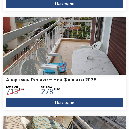
Погледни
Апартман Релакс – Неа Флогита 2025
цена од
сега од
713
278
EUR
EUR
Погледни