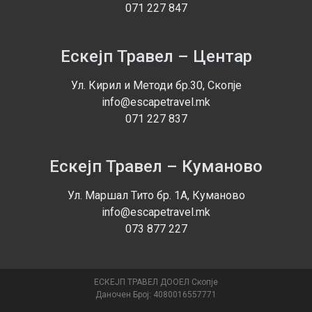
071 227 847
Ескејп Травел – Центар
Ул. Кирил и Методи бр.30, Скопје
info@escapetravel.mk
071 227 837
Ескејп Травел – Куманово
Ул. Маршал Тито бр. 1А, Куманово
info@escapetravel.mk
073 877 227
ЕСКЕЈП ТРАВЕЛ ДООЕЛ Скопје
Даночен Број: 4080016557771