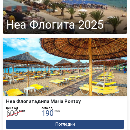
Неа Флогита 2025
Неа Флогита,вила Maria Pontoy
цена од
сега од
600
190
EUR
EUR
Погледни