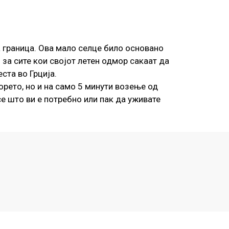
 граница. Ова мало селце било основано
 за сите кои својот летен одмор сакаат да
ста во Грција.
рето, но и на само 5 минути возење од
е што ви е потребно или пак да уживате