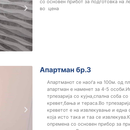
со основен прибот за подготовка на л
во цена
Апартман бр.3
Апартманот се наоѓа на 100м. од п
апартман е наменет за 4-5 особи.
трпезарија со кујна,спална соба со
кревет,бања и тераса.Во трпезариј
креветот е на извлекување и една
која исто така и таа се извлекува.К
опремена со основен прибор за пр