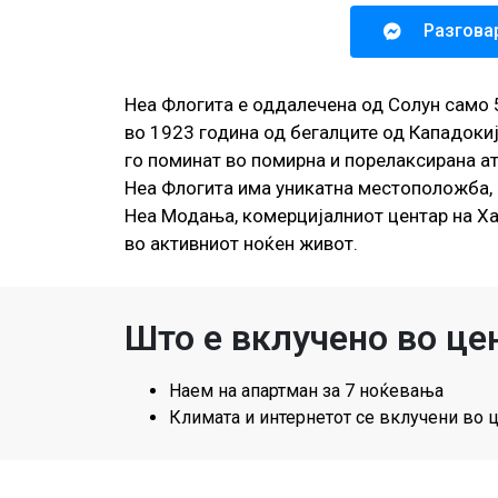
Разгова
Неа Флогита е оддалечена од Солун само 
во 1923 година од бегалците од Кападокија
го поминат во помирна и порелаксирана ат
Неа Флогита има уникатна местоположба, 
Неа Модања, комерцијалниот центар на Хал
во активниот ноќен живот.
Што е вклучено во це
Наем на апартман за 7 ноќевања
Климата и интернетот се вклучени во 