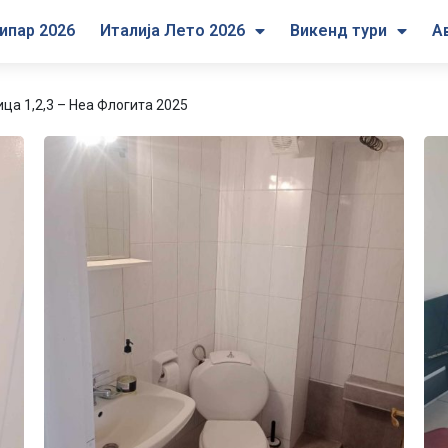
ипар 2026
Италија Лето 2026
Викенд тури
А
ца 1,2,3 – Неа Флогита 2025