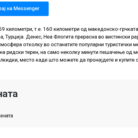
рај на Messenger
59 километри, т.е. 160 километри од македонско-грчката
, Турција. Денес, Неа Флогита прерасна во вистински рај
мосфера отколку во останатите популарни туристички ме
на ридски терен, на само неколку минути пешачење од мо
кидки, место каде што можете да пронајдете и купите с
ната
цената