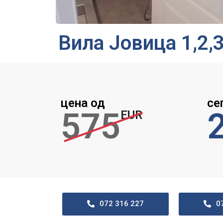
Вила Јовица 1,2,
цена од
се
575
EUR
072 316 227
0