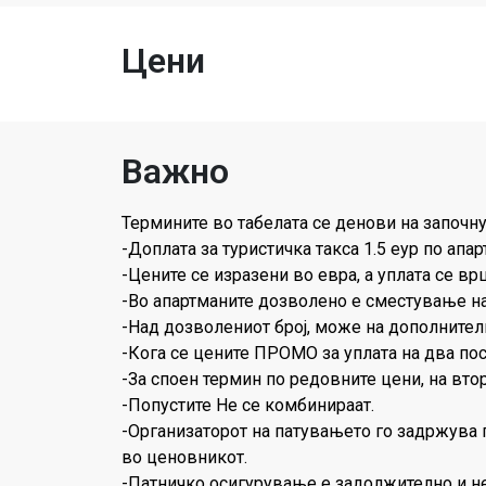
Цени
Важно
Термините во табелата се денови на започн
-Доплата за туристичка такса 1.5 еур по апар
-Цените се изразени во евра, а уплата се 
-Во апартманите дозволено е сместување на 
-Над дозволениот број, може на дополнител
-Кога се цените ПРОМО за уплата на два по
-За споен термин по редовните цени, на вто
-Попустите Не се комбинираат.
-Организаторот на патувањето го задржува пр
во ценовникот.
-Патничко осигурување е задолжително и не