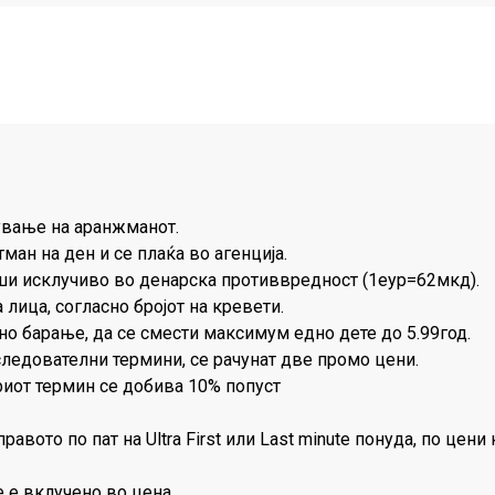
ување на аранжманот.
тман на ден и се плаќа во агенција.
врши исклучиво во денарска противвредност (1еур=62мкд).
лица, согласно бројот на кревети.
но барање, да се смести максимум едно дете до 5.99год.
следователни термини, се рачунат две промо цени.
риот термин се добива 10% попуст
авото по пат на Ultra First или Last minute понуда, по цени
 е вклучено во цена.