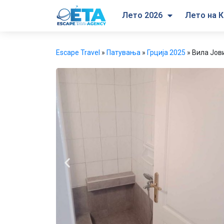
Лето 2026
Лето на К
Escape Travel
»
Патувања
»
Грција 2025
»
Вила Јови