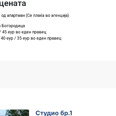
 цената
 од апартман (Се плаќа во агенција)
н Богородица
/ 45 еур во еден правец
 40 eур / 35 еур во еден правец
Студио бр.1