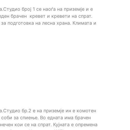
.Студио број 1 се наоѓа на приземје и е
еден брачен кревет и кревети на спрат.
 за подготовка на лесна храна. Климата и
а.Студио бр.2 е на приземје ин е комотен
 соби за спиење. Во едната има брачен
нечен кои се на спрат. Кујната е опремена