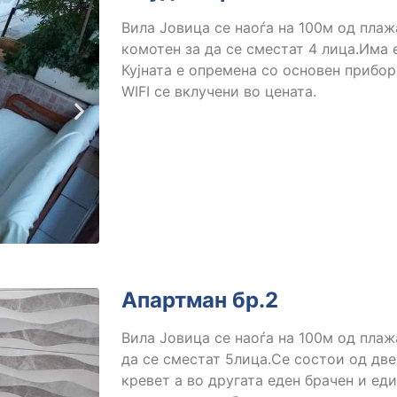
Вила Јовица се наоѓа на 100м од плажа
комотен за да се сместат 4 лица.Има 
Кујната е опремена со основен прибор
WIFI се вклучени во цената.
Апартман бр.2
Вила Јовица се наоѓа на 100м од плаж
да се сместат 5лица.Се состои од две
кревет а во другата еден брачен и еди