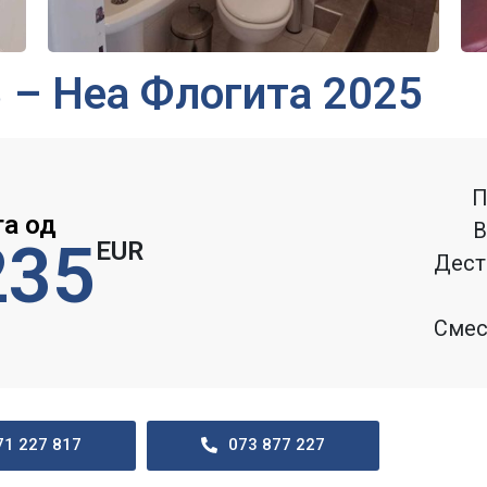
3 – Неа Флогита 2025
П
га од
В
235
EUR
Дест
Смес
71 227 817
073 877 227