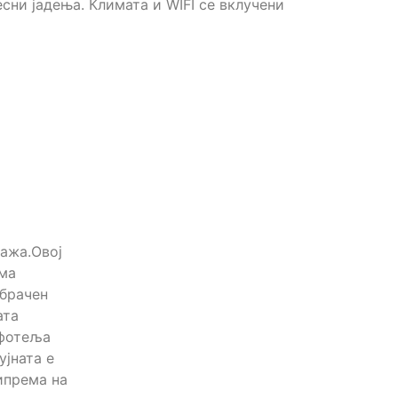
есни јадења. Климата и WIFI се вклучени
лажа.Овој
Има
 брачен
ата
 фотеља
ујната е
ипрема на