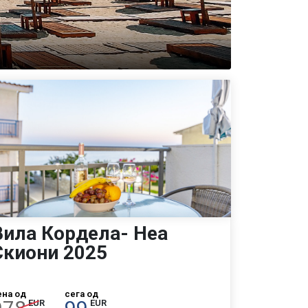
Вила Кордела- Неа
Скиони 2025
ена од
сега од
EUR
EUR