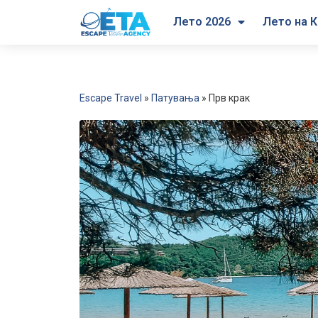
Лето 2026
Лето на К
Escape Travel
»
Патувања
»
Прв крак