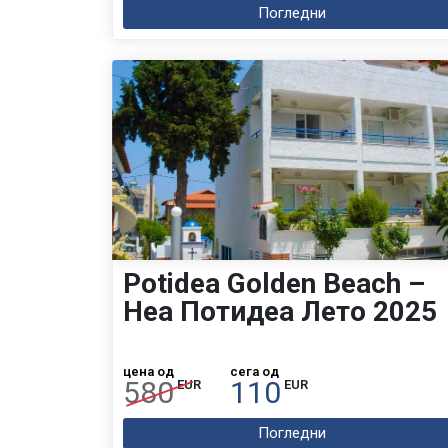
Погледни
Potidea Golden Beach –
Неа Потидеа Лето 2025
цена од
сега од
580
110
EUR
EUR
Погледни