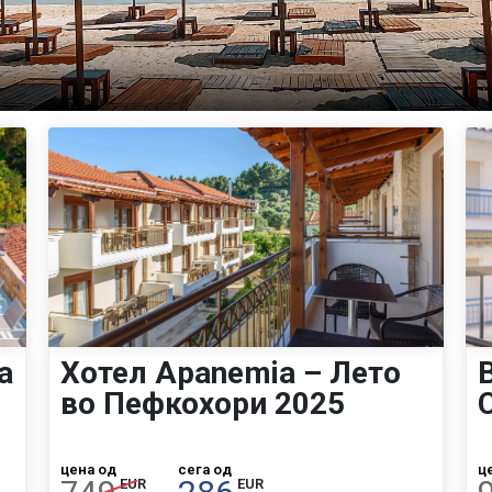
а
Хотел Apanemia – Лето
во Пефкохори 2025
цена од
сега од
ц
EUR
EUR