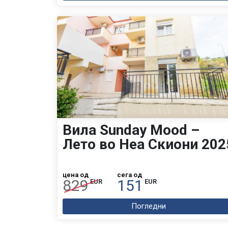
Вила Sunday Mood –
Лето во Неа Скиони 202
цена од
сега од
829
151
EUR
EUR
Погледни