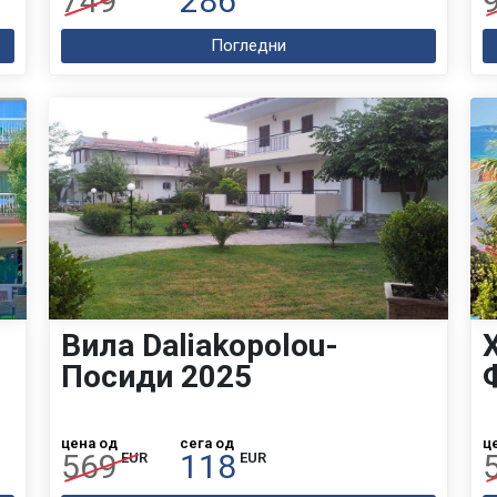
749
286
Погледни
Вила Daliakopolou-
Посиди 2025
цена од
сега од
ц
569
118
EUR
EUR