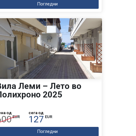
Погледни
Вила Леми – Лето во
Полихроно 2025
ена од
сега од
600
127
EUR
EUR
Погледни