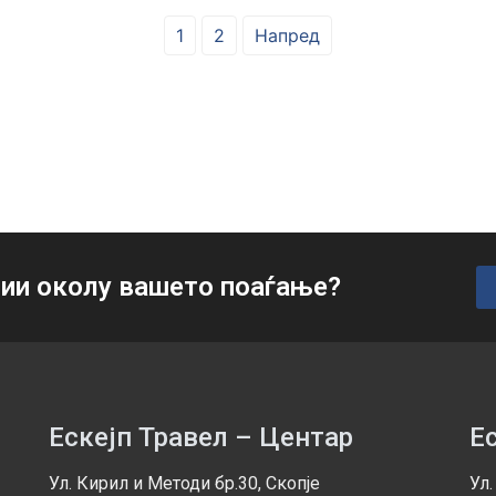
1
2
Напред
ии околу вашето поаѓање?
Ескејп Травел – Центар
Е
Ул. Кирил и Методи бр.30, Скопје
Ул.