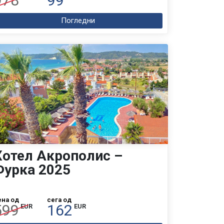
978
99
Погледни
Хотел Акрополис –
Фурка 2025
ена од
сега од
599
162
EUR
EUR