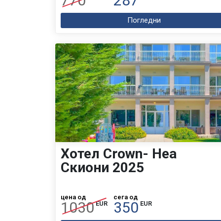
770
287
Погледни
Хотел Crown- Неа
Скиони 2025
цена од
сега од
1030
350
EUR
EUR