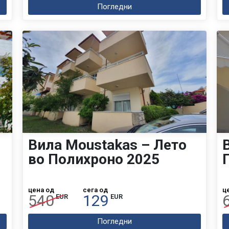
Погледни
Вила Moustakas – Лето
во Полихроно 2025
цена од
сега од
ц
540
129
EUR
EUR
Погледни