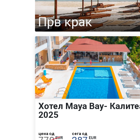
Прв крак
Хотел Maya Bay- Калите
2025
цена од
сега од
EUR
EUR