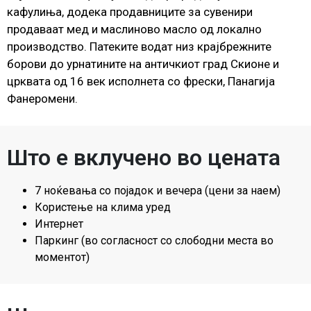
кафулиња, додека продавниците за сувенири
продаваат мед и маслиново масло од локално
производство. Патеките водат низ крајбрежните
борови до урнатините на античкиот град Скионе и
црквата од 16 век исполнета со фрески, Панагија
Фанеромени.
Што е вклучено во цената
7 ноќевања со појадок и вечера (цени за наем)
Користење на клима уред
Интернет
Паркинг (во согласност со слободни места во
моментот)