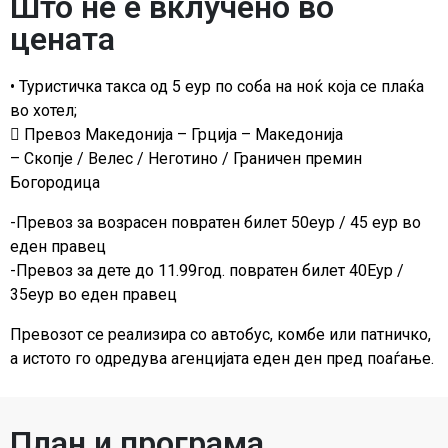
Што не е вклучено во
цената
• Туристичка такса од 5 еур по соба на ноќ која се плаќа
во хотел;
 Превоз Македонија – Грција – Македонија
– Скопје / Велес / Неготино / Граничен премин
Богородица
-Превоз за возрасен повратен билет 50еур / 45 еур во
еден правец
-Превоз за дете до 11.99год. повратен билет 40Еур /
35еур во еден правец
Превозот се реализира со автобус, комбе или патничко,
а истото го одредува агенцијата еден ден пред поаѓање.
План и програма