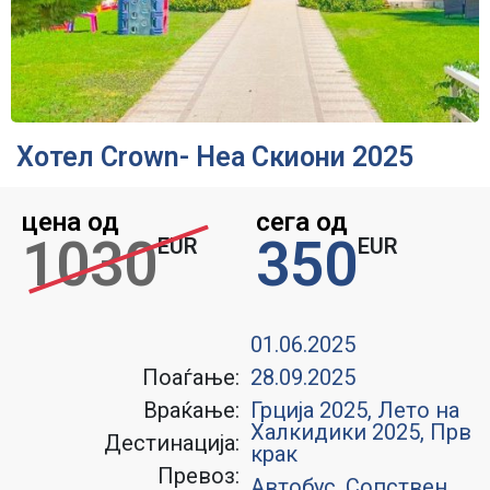
Хотел Crown- Неа Скиони 2025
цена од
сега од
1030
350
EUR
EUR
01.06.2025
Поаѓање:
28.09.2025
Враќање:
Грција 2025
,
Лето на
Халкидики 2025
,
Прв
Дестинација:
крак
Превоз:
Автобус, Сопствен