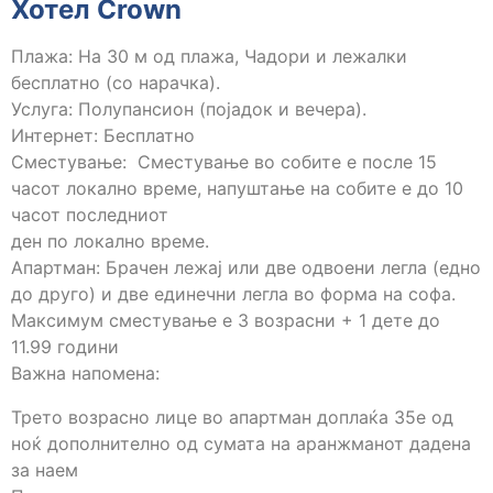
Хотел Crown
Плажа: На 30 м од плажа, Чадори и лежалки
бесплатно (со нарачка).
Услуга: Полупансион (појадок и вечера).
Интернет: Бесплатно
Сместување: Сместување во собите е после 15
часот локално време, напуштање на собите е до 10
часот последниот
ден по локално време.
Апартман: Брачен лежај или две одвоени легла (едно
до друго) и две единечни легла во форма на софа.
Максимум сместување е 3 возрасни + 1 дете до
11.99 години
Важна напомена:
Трето возрасно лице во апартман доплаќа 35е од
ноќ дополнително од сумата на аранжманот дадена
за наем