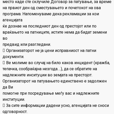
место каде сте склучиле Договор за патување, за време
на првиот ден од сместувањето и почетокот на овa
програмa. Напоменуваме дека рекламации за кои
агенцијата
ќе дознае на последниот ден од престојот или по
враќањето на патниците, истите нема да бидат земени
во
предвид или разгледани.
 Организаторот не ја цени исправниост на патни
документи.
 Ве молиме во случај на било каков инцидент (кражба,
тепачка, сообраќајна незгода….), да се обратите на
надлежните инситуции во земјата на престојот.
Организаторот на патувањето единствено е задолжен
да Ви
помогне при посредување меѓу вас и надлежните
институции.
 За сите информации дадени усно, агенцијата не сноси
одговорност.