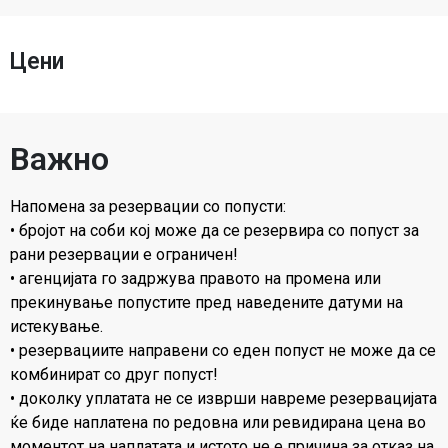
Цени
Важно
Напомена за резервации со попусти:
• бројот на соби кој може да се резервира со попуст за
рани резервации е ограничен!
• агенцијата го задржува правото на промена или
прекинување попустите пред наведените датуми на
истекување.
• резервациите направени со еден попуст не може да се
комбинират со друг попуст!
• доколку уплатата не се изврши навреме резервацијата
ќе биде наплатена по редовна или ревидирана цена во
моментот на наплатата и истото не е причина за отказ на