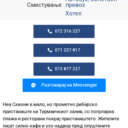
Сместување:
превоз
Хотел
072 316 227
071 227 817
073 877 227
Разговарај на Messenger
Неа Скиони е мало, но прометно рибарско
пристаниште на Термаичкиот залив, со популарна
плажа и ресторани покрај пристаништето. Жителите
пијат силно кафе и узо надвор пред опуштените