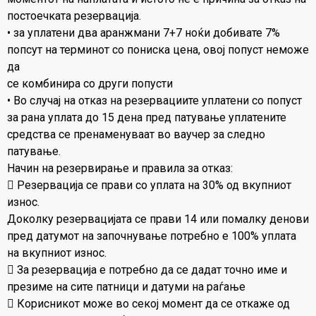
постоечката резервација.
• за уплатени два аранжмани 7+7 ноќи добивате 7%
попсут на терминот со пониска цена, овој попуст неможе
да
се комбинира со други попусти
• Во случај на отказ на резервациите уплатени со попуст
за рана уплата до 15 дена пред патување уплатените
средства се пренаменуваат во ваучер за следно
патување.
Начин на резервирање и правила за отказ:
 Резервација се прави со уплата на 30% од вкупниот
износ.
Доколку резервацијата се прави 14 или помалку денови
пред датумот на започнување потребно е 100% уплата
на вкупниот износ.
 За резервација е потребно да се дадат точно име и
презиме на сите патници и датуми на раѓање
 Корисникот може во секој момент да се откаже од