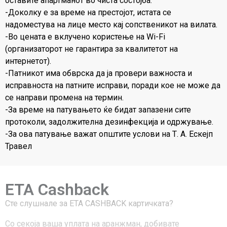
оставите апартманот во чиста состојба.
-Доколку е за време на престојот, истата се
надоместува на лице место кај сопственикот на вилата.
-Во цената е вклучено користење на Wi-Fi
(организаторот не гарантира за квалитетот на
интернетот).
-Патникот има обврска да ја провери важноста и
исправноста на патните исправи, поради кое не може да
се направи промена на термин.
-За време на патувањето ќе бидат запазени сите
протоколи, задолжителна дезинфекција и одржување.
-За ова патување важат општите услови на Т. А. Ескејп
Травел
ETA Cashback
Сте слушнале за ЕТА CASHBACK картичката?
Со секоја ваша уплата на аранжман, добивате