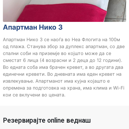
Апартман Нико 3
Апартман Нико 3 се наоѓа во Неа Флогита на 100м
од плажа. Станува збор за дуплекс апартман, со две
спални соби на приземје во којшто може да се
сместат 6 лица (4 возрасни и 2 деца до 12 години).
Во едната соба има брачен кревет, а во другата два
единечни кревети. Во дневната има еден кревет на
извлекување. Апартманот има кујна којашто е
опремена за подготовка на храна, има клима и Wi-Fi
кои се вклучени во цената.
Резервирајте online веднаш