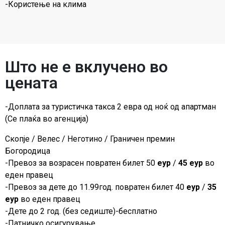
-Користење на клима
Што не е вклучено во
цената
-Доплата за туристичка такса 2 евра од ноќ од апартман
(Се плаќа во агенција)
Скопје / Велес / Неготино / Граничен премин
Богородица
-Превоз за возрасен повратен билет 50
еур
/
45 еур
во
еден правец
-Превоз за дете до 11.99год. повратен билет 40
eур
/
35
еур
во еден правец
-Дете до 2 год. (без седиште)-бесплатно
-Патничко осигурување