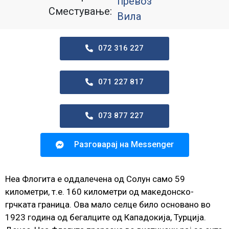
превоз
Сместување:
Вила
072 316 227
071 227 817
073 877 227
Разговарај на Messenger
Неа Флогита е оддалечена од Солун само 59
километри, т.е. 160 километри од македонско-
грчката граница. Ова мало селце било основано во
1923 година од бегалците од Кападокија, Турција.