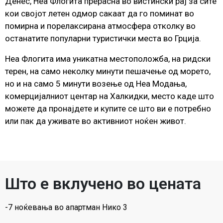
Денес, Неа Флогита прерасна во вистински рај за сите
кои својот летен одмор сакаат да го поминат во
помирна и порелаксирана атмосфера отколку во
останатите популарни туристички места во Грција.
Неа Флогита има уникатна местоположба, на ридски
терен, на само неколку минути пешачење од морето,
но и на само 5 минути возење од Неа Модања,
комерцијалниот центар на Халкидки, место каде што
можете да пронајдете и купите се што ви е потребно
или пак да уживате во активниот ноќен живот.
Што е вклучено во цената
-7 ноќевања во апартман Нико 3