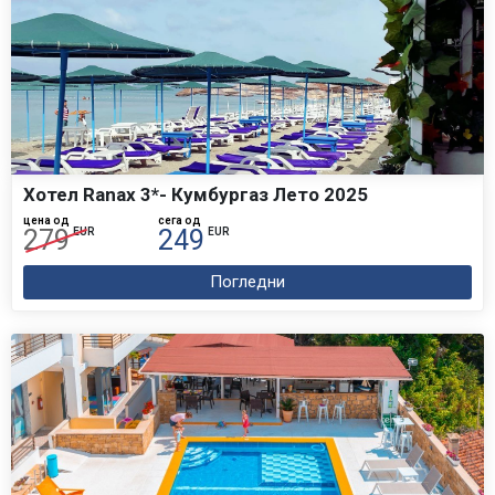
патување или со општите услови на патување не ја
изврши уплатата во целост, организаторот ќе смета
дека патникот се откажува од аранжманот и ќе ги
наплати трошоците за отказ на аранжманот
согласно на Член 10 Откажување од патувањето од
страна на патникот.
ПРАВА И ОБВРСКИ НА ОРГАНИЗАТОРОТ НА
Хотел Ranax 3*- Кумбургаз Лето 2025
ПАТУВАЊЕТО
цена од
сега од
279
249
EUR
EUR
Организаторот на патувањата е должен пред се да
се однесува со внимание како во поглед на услугата
Погледни
така и со одбирањето на лицата на кои им е
поверено извршувањето на поедини услуги и да се
грижи за интересот на патниците согласно
професионалните принципи во туризмот. Покрај тоа
организаторот на патувањето е должен да:
склучи писмен договор за патување со
патникот