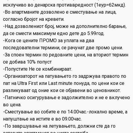
исклучиво во денарска противвредност (1еур=62мкд).
-Во апартманите дозволено е сместување на лица,
согласно бројот на кревети.
-Над дозволениот број, може на дополнително барање,
да се смести максимум едно дете до 5.99год.
-Кога се цените ПРОМО за уплата на два
последователни термини, се рачунат две промо цени.
-За споен термин по редовните цени, на вториот термин
се добива 10% попуст
-Попустите Не се комбинираат.
-Организаторот на патувањето го задржува правото по
пат на Ultra First или Last minute понуда, по цени кои се
разликуваат од оние кои се објавени во ценовникот.
-Патничко осигурување е задолжително и не е вклучено
во цена.
-Сместување во собите е по 14.00час.-локално време, а
напуштање на истите е во 09.00час.
-По завршување на летувањето, должни сте да го