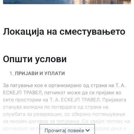
Локација на сместувањето
Општи услови
ПРИЈАВИ И УПЛАТИ
За патување кое е организирано од страна на Т. А.
ЕСКЕЈП ТРАВЕЛ, патникот може да се пријави во
сите простории на Т. А. ЕСКЕЈП ТРАВЕЛ. Пријавата
станува валидна по потврдата од страна на
службата за резервации, со обврзно потпишување
на писмен договор за патување. Со својот потпис на
договорот за патување, патникот потврдува дека е
Прочитај повеќе