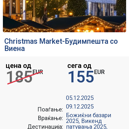
Christmas Market-Будимпешта со
Виена
цена од
сега од
185
155
EUR
EUR
05.12.2025
09.12.2025
Поаѓање:
Божиќни базари
Враќање:
2025
,
Викенд
Дестинација:
патувања 2025
,