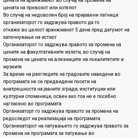
цената на аранжманот во случај на промена на
цената на превозот или хотелот
Во случај на недоволен број на пријавени патници
организаторот го задржува правото да го
откаже во целост аранжманот 5 дена пред датумот на
започнување на истиот
Организаторот го задржува правото за промена на
цените на факултативните излети, во случај на
промена на цената на влезниците на локалитетите и
музеите
За време на разгледите на градовите наведени во
програмата не се предвидени посети на
внатрешноста на јавните згради, институции или
културни споменици, освен ако тоа не е посебно
нагласено во програмата.
Организаторт го задржува правото за промена на
редоследот на реализација на програмата.
Организаторот на патувањето го задржува правото за
промена на програмата за патување во