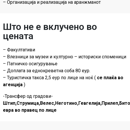
– Организација и реализација на аранжманот
Што не е вклучено во
цената
– Факултативи
– Влезници за музеи и културно – историски споменици
– Патничко осигурување
– Доплата за еднокреветна соба 80 еур.
– Туристичка такса 2,5 еур по лице на ноќ (
се плаќа во
агенција
)
-Трансфер од градови-
Штип,Струмица,Велес,Неготино,Гевгелија,Прилеп,Бито
евра во правец по лице