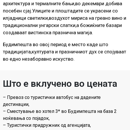
архитектура и термалните бањи,во декември добива
посебен сјај.Улиците и плоштадите се украсени со
илјадници светилки,воздухот мириса на греано вино и
традиционални унгарски слатки,а божиќните базари
создаваат вистинска празнична магија.
Будимпешта во овој период е место каде што
традицијата,културата и празничниот дух се спојуваат
во едно незаборавно искуство.
Што е вклучено во цената
– Превоз со туристички автобус на дадените
дестинации,
– Сместување во хотел 3* во Будимпешта на база 2
ноќевања со појадок,
– Туристички придружник од агенцијата,