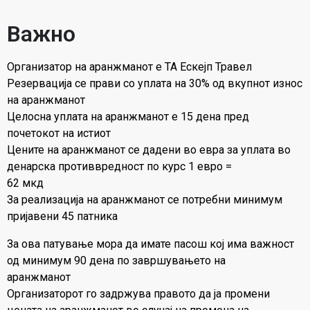
Важно
Организатор на аранжманот е ТА Ескејп Травел
Резервација се прави со уплата на 30% од вкупнот износ
на аранжманот
Целосна уплата на аранжманот е 15 дена пред
почетокот на истиот
Цените на аранжманот се дадени во евра за уплата во
денарска противвредност по курс 1 евро =
62 мкд
За реализација на аранжманот се потребни минимум
пријавени 45 патника
За ова патување мора да имате пасош кој има важност
од минимум 90 дена по завршувањето на
аранжманот
Организаторот го задржува правото да ја промени