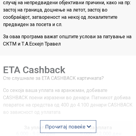
случај на непредвидени објективни причини, како на пр:
застој на граница, доцнење на летот, застој во
сообраќајот, затвореност на некој од локалитетите
предвиден за посета и сл.
За оваа програма важат општите услови за патување на
СКТМ и Т.А.Ескејп Травел
ETA Cashback
Сте слушнале за ЕТА CASHBACK картичката?
Со секоја ваша уплата на аранжман, добивате
CASHBACK поени изразени во денари. Патникот добива
повраток на средства од 400 до 4.100 денари CASHBACK
во зависност од уплатата.
Прочитај повеќе
За уплата
За уплата
6.000 - 9.000 ден
9.000 - 12.000 ден