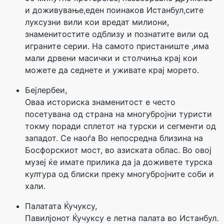
и доживување,еден поинаков Истанбул,сите
луксузни вили кои вредат милиони,
знаменитостите одблизу и познатите вили од
играните серии. На самото пристаниште ,има
мали дрвени масички и столчиња крај кои
можете да седнете и уживате крај морето.
Бејлербеи,
Оваа историска знаменитост е често
посетувана од страна на многубројни туристи
токму поради сплетот на турски и сегменти од
западот. Се наоѓа Во непосредна близина на
Босфорскиот мост, во азиската облас. Во овој
музеј ќе имате прилика да ја доживете турска
култура од блиски преку многубројните соби и
хали.
Палатата Ќучуксу,
Павилјонот Ќучуксу е летна палата во Истанбул.