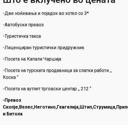
-Две ноќевања и појадок во хотел со 3*
-Автобуски превоз
-Туристичка такса
-Лиценциран туристички придружник
-Посета на Капали Чаршија
-Посета на турската продавница за слатки работи ,,
Коска “
-Посета на аутлет трговски центар ,, 212 “
-Превоз
Скопје,Велес,Неготино,Гевгелија,Штип,Струмица,Прил
и Битола