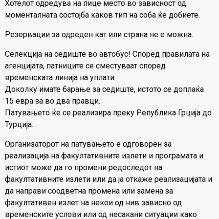
Хотелот одредува на лице место во зависност од
моменталната состојба каков тип на соба ќе добиете.
Резервации за одреден кат или страна не е можна.
Селекција на седиште во автобус! Според правилата на
агенцијата, патниците се сместуваат според
временската линија на уплати.
Доколку имате барање за седиште, истото се доплаќа
15 евра за во два правци.
Патувањето ќе се реализира преку Република Грција до
Турција.
Организаторот на патувањето е одговорен за
реализација на факултативните излети и програмата и
истиот може да го промени редоследот на
факултативните излети или да ја откаже реализацијата и
да направи соодветна промена или замена за
факултативен излет на некои од нив зависно од
временските услови или од несакани ситуации како