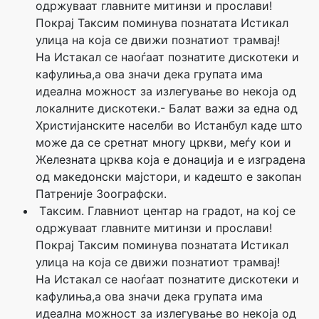
одржуваат главните митинзи и прослави!
Покрај Таксим поминува познатата Истикал
улица на која се движи познатиот трамвај!
На Истакал се наоѓаат познатите дискотеки и
кафулиња,а ова значи дека групата има
идеална можност за излегување во некоја од
локалните дискотеки.- Балат важи за една од
Христијанските населби во Истанбул каде што
може да се сретнат многу цркви, меѓу кои и
Железната црква која е донација и е изградена
од македонски мајстори, и кадешто е закопан
Патреније Зоографски.
Tаксим. Главниот центар на градот, на кој се
одржуваат главните митинзи и прослави!
Покрај Таксим поминува познатата Истикал
улица на која се движи познатиот трамвај!
На Истакал се наоѓаат познатите дискотеки и
кафулиња,а ова значи дека групата има
идеална можност за излегување во некоја од