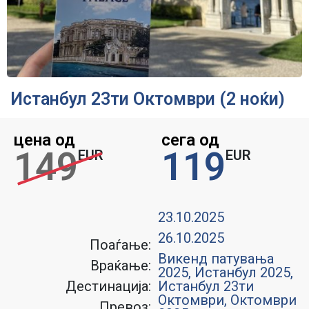
Истанбул 23ти Октомври (2 ноќи)
цена од
сега од
149
119
EUR
EUR
23.10.2025
26.10.2025
Поаѓање:
Викенд патувања
Враќање:
2025
,
Истанбул 2025
,
Дестинација:
Истанбул 23ти
Октомври
,
Октомври
Превоз: