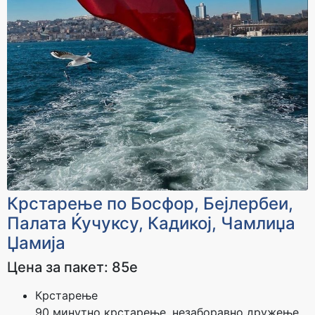
Крстарење по Босфор, Бејлербеи,
Палата Ќучуксу, Кадикој, Чамлиџа
Џамија
Цена за пакет: 85е
Крстарење
90 минутно крстарење, незаборавно дружење