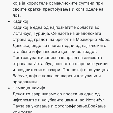
која ја користеле османлиските султани при
своите кратки престојувања и кога оделе на
лов.
Кадиќој
Кадиќој е една од најпознатите области во
Истанбул, Турција. Се наоѓа на анадолската
страна од градот, на брегот на Мраморно Море.
Денеска, овде се наоѓаат едни од најголемите
станбени и финансиски центри во градот.
Претсавува живописен квартал на азиската
страна на Истанбул, познат по шарените улици
и раздвижените пазари. Прошетајте по улицата
Bahriye
, која е полна со шарени кафулиња и
продавници.
Чамлиџа-џамија
Денот го завршуваме со посета на една од
најголемите и најубавите џамии во Истанбул.
Пауза за уживање и фотографирање.Враќање
кон хотел.