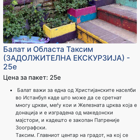
За уплата
За уплата
36.000 - 39.000 ден
39.000 - 42.000 ден
Cashback
Cashback
2400 ден
2600 ден
За уплата
За уплата
Балат и Областа Таксим
42.000 - 45.000 ден
45.000 - 65.000 ден
(ЗАДОЛЖИТЕЛНА ЕКСКУРЗИЈА) -
Cashback
Cashback
25е
2800 ден
3300 ден
Цена за пакет: 25е
За уплата
За уплата
Балат важи за една од Христијанските населби
65.000 - 85.000 ден
над 85.000 ден
во Истанбул каде што може да се сретнат
Cashback
Cashback
многу цркви, меѓу кои и Железната црква која е
3700 ден
4100 ден
донација и е изградена од македонски
мајстори, и кадешто е закопан Патреније
Зоографски.
Tаксим. Главниот центар на градот, на кој се