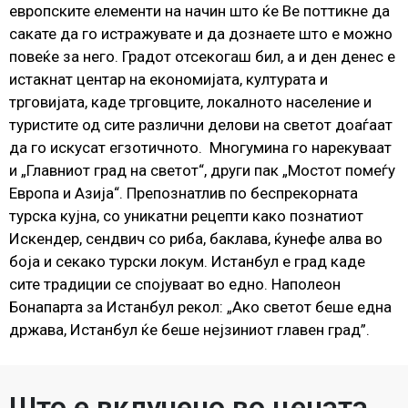
европските елементи на начин што ќе Ве поттикне да
сакате да го истражувате и да дознаете што е можно
повеќе за него. Градот отсекогаш бил, а и ден денес е
истакнат центар на економијата, културата и
трговијата, каде трговците, локалното население и
туристите од сите различни делови на светот доаѓаат
да го искусат егзотичното. Многумина го нарекуваат
и „Главниот град на светот“, други пак „Мостот помеѓу
Европа и Азија“. Препознатлив по беспрекорната
турска кујна, со уникатни рецепти како познатиот
Искендер, сендвич со риба, баклава, ќунефе алва во
боја и секако турски локум. Истанбул е град каде
сите традиции се спојуваат во едно. Наполеон
Бонапарта за Истанбул рекол: „Ако светот беше една
држава, Истанбул ќе беше нејзиниот главен град”.
Што е вклучено во цената