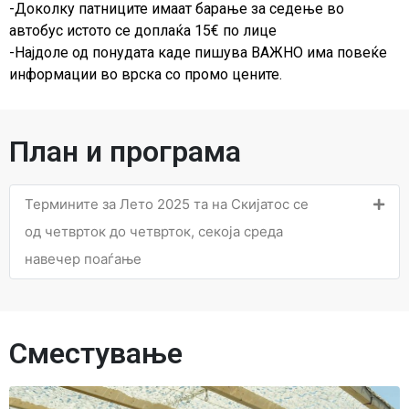
-Доколку патниците имаат барање за седење во
автобус истото се доплаќа 15€ по лице
-Најдолe од понудата каде пишува ВАЖНО има повеќе
информации во врска со промо цените.
План и програма
Термините за Лето 2025 та на Скијатос се
од четврток до четврток, секоја среда
навечер поаѓање
Сместување