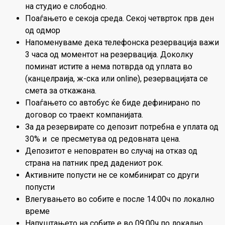
на студио е слободно.
Поаѓањето е секоја среда. Секој четврток прв ден
од одмор
Напоменуваме дека телефонска резервација важи
3 часа од моментот на резервација. Доколку
поминат истите а нема потврда од уплата во
(канцелраија, ж-ска или оnline), резервацијата се
смета за откажана.
Поаѓањето со автобус ќе биде дефинирано по
договор со траект компанијата.
За да резервирате со депозит потребна е уплата од
30% и се пресметува од редовната цена.
Депозитот е неповратен во случај на отказ од
страна на патник пред дадениот рок.
Активните попусти не се комбинират со други
попусти
Влегувањето во собите е после 14:00ч по локално
време
Напуштањето на собите е во 09:00ч по локално