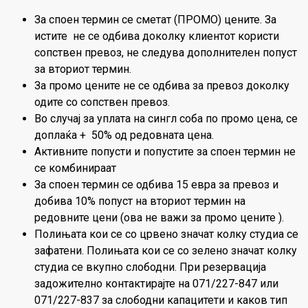
За споен термин се сметат (ПРОМО) цените. За
истите не се одбива доколку клиентот користи
сопствен превоз, не следува дополнителен попуст
за вториот термин.
За промо цените не се одбива за превоз доколку
одите со сопствен превоз.
Во случај за уплата на сингл соба по промо цена, се
доплаќа + 50% од редовната цена.
Активните попусти и попустите за споен термин не
се комбинираат
За споен термин се одбива 15 евра за превоз и
добива 10% попуст на вториот термин на
редовните цени (ова не важи за промо цените ).
Полињата кои се со црвено значат колку студиа се
зафатени. Полињата кои се со зелено значат колку
студиа се вкупно слободни. При резервација
задожително контактирајте на 071/227-847 или
071/227-837 за слободни капацитети и каков тип