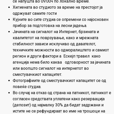
се напушта во 09:00ч по локално време.
Хигиената во студиото за време на престојот ја
одржуват самите гости
Кујните во сите студиа се опремени со најосновен
прибор за подготовка на лесни јадења.
Јачината на сигналот на Интернет, брзината и
квалитетот на поврзување, како и мрежната
стабилност зависи исклучиво од давателот,
техничките можности во одморалиштето и самиот
регион и други фактори а Ескејп травел како
агенција нема било каква одговорност за јачината
или воопшто сигналот на интернетот во
сместувачкиот капацитет.
Фотографиите од сместувачкиот капацитет се од
повеќе студиa.
Во случај на отказ од страна на патникот, патникот е
согласен средствата уплатени како резервација
(депозит) од најмалку 30% да бидат задржани и
истите не се рефундираат во име на трошоци на