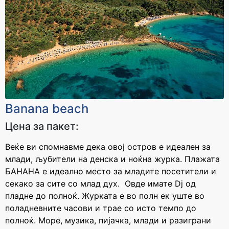
Banana beach
Цена за пакет:
Веќе ви спомнавме дека овој остров е идеален за
млади, љубители на денска и ноќна журка. Плажата
БАНАНА е идеално место за младите посетители и
секако за сите со млад дух. Овде имате Dj од
пладне до полноќ. Журката е во полн ек уште во
поладневните часови и трае со исто темпо до
полноќ. Море, музика, пијачка, млади и разиграни