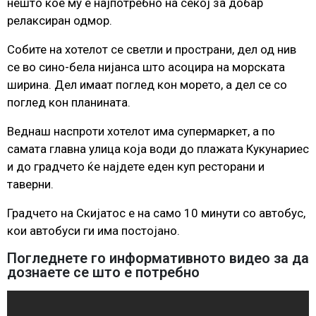
нешто кое му е најпотребно на секој за добар
релаксиран одмор.
Собите на хотелот се светли и пространи, дел од нив
се во сино-бела нијанса што асоцира на морската
ширина. Дел имаат поглед кон морето, а дел се со
поглед кон планината.
Веднаш наспроти хотелот има супермаркет, а по
самата главна улица која води до плажата Кукунариес
и до градчето ќе најдете еден куп ресторани и
таверни.
Градчето на Скијатос е на само 10 минути со автобус,
кои автобуси ги има постојано.
Погледнете го информативното видео за да
дознаете се што е потребно