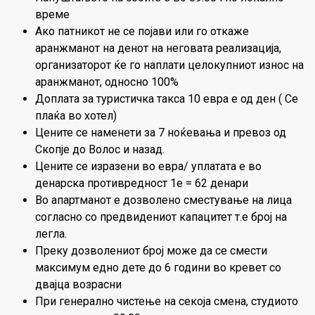
време
Ако патникот не се појави или го откаже
аранжманот на денот на неговата реализација,
организаторот ќе го наплати целокупниот износ на
аранжманот, односно 100%
Доплата за туристичка такса 10 евра е од ден ( Се
плаќа во хотел)
Цените се наменети за 7 ноќевања и превоз од
Скопје до Волос и назад.
Цените се изразени во евра/ уплатата е во
денарска противредност 1е = 62 денари
Во апартманот е дозволено сместување на лица
согласно со предвидениот капацитет т.е број на
легла.
Преку дозволениот број може да се смести
максимум едно дете до 6 години во кревет со
двајца возрасни
При генерално чистење на секоја смена, студиото