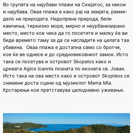
Во групата на најубави плажи на Скијатос, за некои
и најубава. Оваа плажа е како рај на земјата, ремек-
дело на природата. Недопрена природа, бели
камчиња, тиркизно море, мирно и неурбанизирано
место, место кое чека да го посетите и малку ќе ви
биде времето таму за да се насладите на целата таа
убавина. Оваа плажа е достапна само со бротче,
кое ќе ве однесе и до средновековниот замок. Исто
така се посетува и островот Skopelos како и
црквата Agios Ioannis позната по иконата св. Јован.
Исто така на ова место како и островот Skopleos се
снимени доста сцени од мјузиклот Mama Mia.
Крстарење кое претставува целодневно уживање.