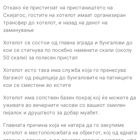
Откако ќе пристигнат на пристаништето на
Скијатос, гостите на хотелот имаат организиран
трансфер до хотелот, и назад на денот на
заминување
Хотелот се состои од главна зграда и бунгалови до
кои се стигнува по посебно наменети скали (околу
50 скали) за полесен пристап
Хотелот исто така има служба која го пренесува
багажот од рецепција до бунгаловите на патниците
кои се сместени во истите
Хотелот има сопствен базен покрај кој ќе можете да
уживате во вечерните часови со вашиот омилен
пијалок и друштвото за добар муабет.
Главната причина која не натера да го закупиме
хотелот е местоположбата на објектот, кој од едната