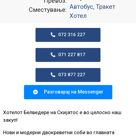
Превоз:
Автобус, Тракет
Сместување:
Хотел
072 316 227
071 227 817
073 877 227
Разговарај на Messenger
Хотелот Белведере на Скијатос е во целосно наш
закуп!
Нови и модерни двокреветни соби во главната