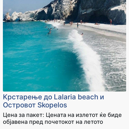
Kрстарење до Lalaria beach и
Островот Skopelos
Цена за пакет: Ценaта на излетот ќе биде
објавена пред почетокот на летото