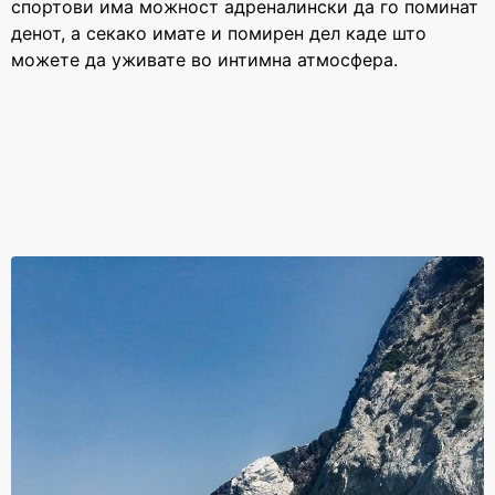
спортови има можност адреналински да го поминат
денот, а секако имате и помирен дел каде што
За уплата
За уплата
можете да уживате во интимна атмосфера.
42.000 - 45.000 ден
45.000 - 65.000 ден
Cashback
Cashback
2800 ден
3300 ден
За уплата
За уплата
65.000 - 85.000 ден
над 85.000 ден
Cashback
Cashback
3700 ден
4100 ден