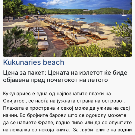
18.000 - 21.000 ден
21.000 - 24.000 ден
Cashback
Cashback
1200 ден
1400 ден
За уплата
За уплата
24.000 - 27.000 ден
27.000 - 30.000 ден
Cashback
Cashback
1600 ден
1800 ден
Kukunaries beach
Цена за пакет: Ценaта на излетот ќе биде
За уплата
За уплата
30.000 - 33.000 ден
33.000 - 36.000 ден
објавена пред почетокот на летото
Cashback
Cashback
2000 ден
2200 ден
Кукунариес е една од најпознатите плажи на
Скијатос., се наоѓа на јужната страна на островот.
Плажата е пространа и секој може да ужива на свој
За уплата
За уплата
начин. Во бројните барови што се одоколу можете
36.000 - 39.000 ден
39.000 - 42.000 ден
да се напиете Фрапе, ладно пиво или да се опуштите
Cashback
Cashback
на лежалка со некоја книга. За љубителите на водни
2400 ден
2600 ден