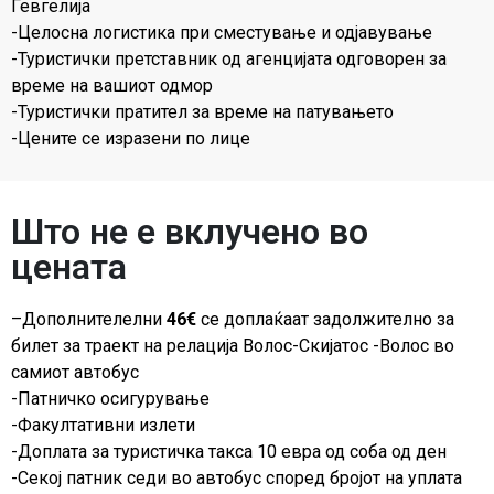
Гевгелија
-Целосна логистика при сместување и одјавување
-Туристички претставник од агенцијата одговорен за
време на вашиот одмор
-Туристички пратител за време на патувањето
-Цените се изразени по лице
Што не е вклучено во
цената
–Дополнителeлни
46€
се доплаќаат задолжително за
билет за траект на релација Волос-Скијатос -Волос во
самиот автобус
-Патничко осигурување
-Факултативни излети
-Доплата за туристичка такса 10 евра од соба од ден
-Секој патник седи во автобус според бројот на уплата