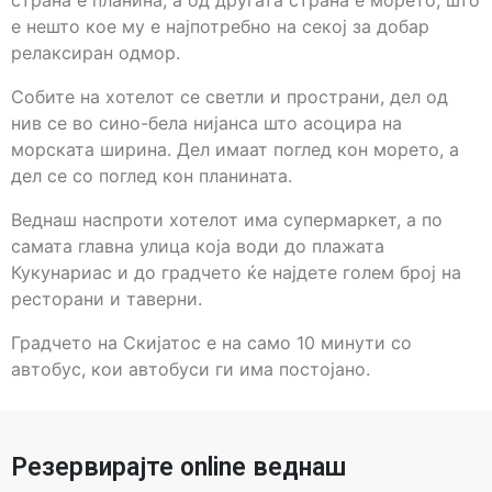
страна е планина, а од другата страна е морето, што
е нешто кое му е најпотребно на секој за добар
релаксиран одмор.
Собите на хотелот се светли и пространи, дел од
нив се во сино-бела нијанса што асоцира на
морската ширина. Дел имаат поглед кон морето, а
дел се со поглед кон планината.
Веднаш наспроти хотелот има супермаркет, а по
самата главна улица која води до плажата
Кукунариас и до градчето ќе најдете голем број на
ресторани и таверни.
Градчето на Скијатос е на само 10 минути со
автобус, кои автобуси ги има постојано.
Резервирајте online веднаш