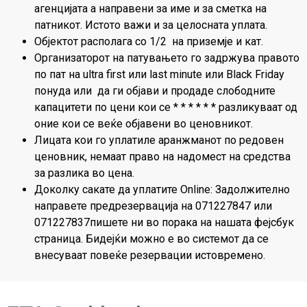
агенцијата а направени за име и за сметка на
патникот. Истото важи и за целосната уплата.
Објектот располага со 1/2 на приземје и кат.
Организаторот на патувањето го задржува правото
по пат на ultra first или last minute или Black Friday
понуда или да ги објави и продаде слободните
капацитети по цени кои се * * * * * * разликуваат од
оние кои се веќе објавени во ценовникот.
Лицата кои го уплатиле аранжманот по редовен
ценовник, немаат право на надомест на средства
за разлика во цена.
Доколку сакате да уплатите Online: Задолжително
направете предрезервација на 071227847 или
071227837пишете ни во порака на нашата фејсбук
страница. Бидејќи можно е во системот да се
внесуваат повеќе резервации истовремено.