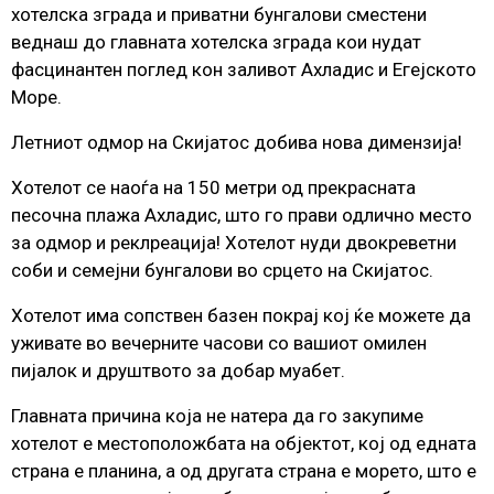
хотелска зграда и приватни бунгалови сместени
веднаш до главната хотелска зграда кои нудат
фасцинантен поглед кон заливот Ахладис и Егејското
Море.
Летниот одмор на Скијатос добива нова димензија!
Хотелот се наоѓа на 150 метри од прекрасната
песочна плажа Ахладис, што го прави одлично место
за одмор и реклреација! Хотелот нуди двокреветни
соби и семејни бунгалови во срцето на Скијатос.
Хотелот има сопствен базен покрај кој ќе можете да
уживате во вечерните часови со вашиот омилен
пијалок и друштвото за добар муабет.
Главната причина која не натера да го закупиме
хотелот е местоположбата на објектот, кој од едната
страна е планина, а од другата страна е морето, што е