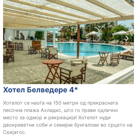
Хотел Белведере 4*
Хотелот се наоѓа на 150 метри од прекрасната
песочна плажа Ахладис, што го прави одлично
место за одмор и рекреација! Хотелот нуди
двокреветни соби и семејни бунгалови во срцето на
Скијатос.