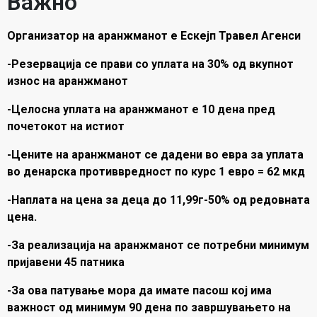
Важно
Организатор на аранжманот е Ескејп Травел Агенси
-Резервација се прави со уплата на 30% од вкупнот
износ на аранжманот
-Целосна уплата на аранжманот е 10 дена пред
почетокот на истиот
-Цените на аранжманот се дадени во евра за уплата
во денарска противвредност по курс 1 евро = 62 мкд
-Наплата на цена за деца до 11,99г-50% од редовната
цена.
-За реализација на аранжманот се потребни минимум
пријавени 45 патника
-За ова патување мора да имате пасош кој има
важност од минимум 90 дена по завршувањето на