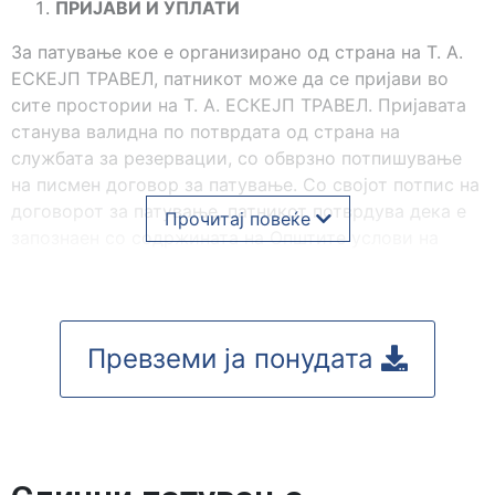
ПРИЈАВИ И УПЛАТИ
За патување кое е организирано од страна на Т. А.
ЕСКЕЈП ТРАВЕЛ, патникот може да се пријави во
сите простории на Т. А. ЕСКЕЈП ТРАВЕЛ. Пријавата
станува валидна по потврдата од страна на
службата за резервации, со обврзно потпишување
на писмен договор за патување. Со својот потпис на
договорот за патување, патникот потврдува дека е
Прочитај повеќе
запознаен со содржината на Општите услови на
патување како и со програмата на патување и дека
тоа го прифаќа. Со пријавата, патникот е должен да
уплати обврзна аконтација во висина од 30% од
износот на целиот аранжман, доколку не е поинаку
Превземи ја понудата
предвидено во програмот на патување. Останатиот
износ се уплатува најдоцна 10 дена пред почетокот
на патувањето, доколку со програмот на патување
не е одреден друг рок. Доколку патникот во рокот
кој е предвиден со договорот, програмот на