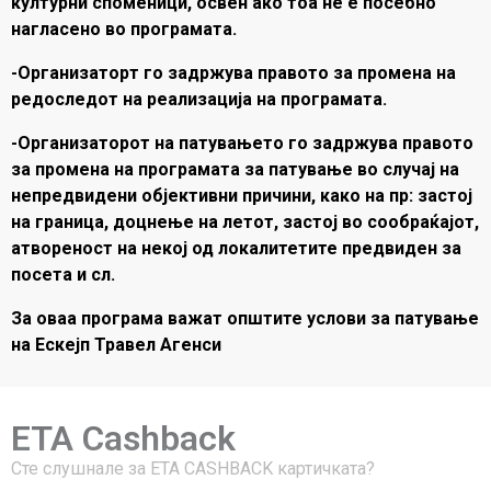
културни споменици, освен ако тоа не е посебно
нагласено во програмата.
-Организаторт го задржува правото за промена на
редоследот на реализација на програмата.
-Организаторот на патувањето го задржува правото
за промена на програмата за патување во случај на
непредвидени објективни причини, како на пр: застој
на граница, доцнење на летот, застој во сообраќајот,
атвореност на некој од локалитетите предвиден за
посета и сл.
За оваа програма важат општите услови за патување
на Ескејп Травел Агенси
ETA Cashback
Сте слушнале за ЕТА CASHBACK картичката?