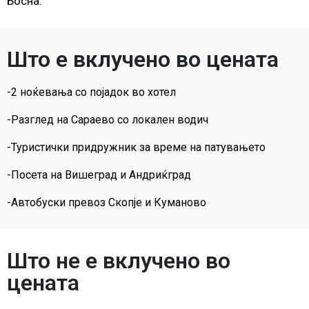
Босна.
Што е вклучено во цената
-2 ноќевања со појадок во хотел
-Разглед на Сараево со локален водич
-Туристички придружник за време на патувањето
-Посета на Вишеград и Андриќград
-Автобуски превоз Скопје и Куманово
Што не е вклучено во
цената