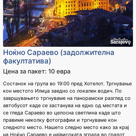
Ноќно Сараево (задолжителна
факултатива)
Цена за пакет: 10 евра
Состанок на група во 19:00 пред Хотелот. Тргнување
кон местото Илиџа заедно со локален водич. По
завршувањето тргнуваме на панорамски разглед со
автобусот каде се застанува на едно од местата и
се гледа Сараево во целосна светлина каде што
правиме неколку фотографии и тргнуваме кон
следното место. Нашето следно место како за крај
на Ноќно Сараево е највисоката зграда во градот