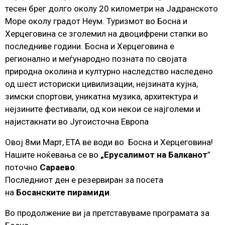
тесен брег долго околу 20 километри на Јадранското
Море околу градот Неум. Туризмот во Босна и
Херцеговина се зголемил на двоцифрени стапки во
последниве години. Босна и Херцеговина е
регионално и меѓународно позната по својата
природна околина и културно наследство наследено
од шест историски цивилизации, нејзината кујна,
зимски спортови, уникатна музика, архитектура и
нејзините фестивали, од кои некои се најголеми и
најистакнати во Југоисточна Европа
Овој 8ми Март, ЕТА ве води во Босна и Херцеговина!
Нашите ноќевања се во
„Ерусалимот на Балканот
”
поточно
Сараево
.
Последниот ден е резервиран за посета
на
Босанските пирамиди
.
Во продолжение ви ја претставуваме програмата за