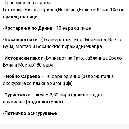
-Трансфер по градови
Гевгелија,Битола,Прилеп,Неготино,Велес и Штип-
10е во
правец по лице
-Крстарење по Дрина
– 10 евра од лице
-Босански пакет
( Бункерот на Тито, Јабланица, Врело
Буна, Мостар и Босанските пирамиди)
90евра
-Историски пакет
(Бункерот на Тито, Јабланица,Врело
Буна и Мостар) 80 евра
–
Ноќно Сараево
– 10 евра од лице (задолжителна
екскурзија,се плаќа во агенција)
-Туристичка такса
– 2,50 евра од лице за две
ноќевања
(задолжително)
-Патничко осигурување