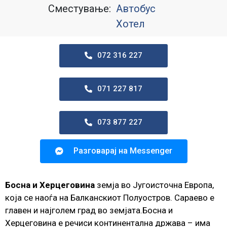
Сместување:
Автобус
Хотел
072 316 227
071 227 817
073 877 227
Разговарај на Messenger
Босна и Херцеговина
земја во Југоисточна Европа,
која се наоѓа на Балканскиот Полуостров. Сараево е
главен и најголем град во земјата.Босна и
Херцеговина е речиси континентална држава – има