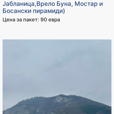
Јабланица,Врело Буна, Мостар и
Cashback
Cashback
Босански пирамиди)
2800 ден
3300 ден
Цена за пакет: 90 евра
За уплата
За уплата
65.000 - 85.000 ден
над 85.000 ден
Cashback
Cashback
3700 ден
4100 ден