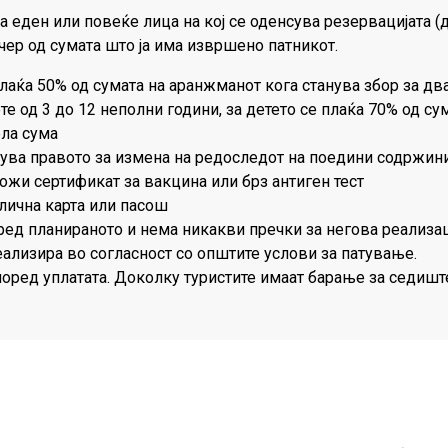
 еден или повеќе лица на кој се оденсува резервацијата (
чер од сумата што ја има извршено патникот.
плаќа 50% од сумата на аранжманот кога станува збор за два
те од 3 до 12 неполни години, за детето се плаќа 70% од с
ела сума
ува правото за измена на редоследот на поедини содржин
ожи сертификат за вакцина или брз антиген тест
лична карта или пасош
ед планираното и нема никакви пречки за негова реализаци
еализира во согласност со општите услови за патување.
ред уплатата. Доколку туристите имаат барање за седиште,