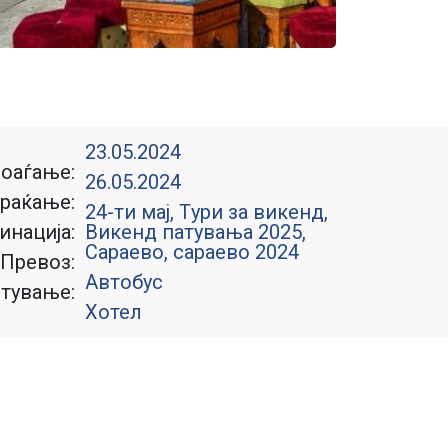
23.05.2024
оаѓање:
26.05.2024
раќање:
24-ти мај
,
Tури за викенд
,
инација:
Викенд патувања 2025
,
Сараево
,
сараево 2024
Превоз:
Автобус
тување:
Хотел