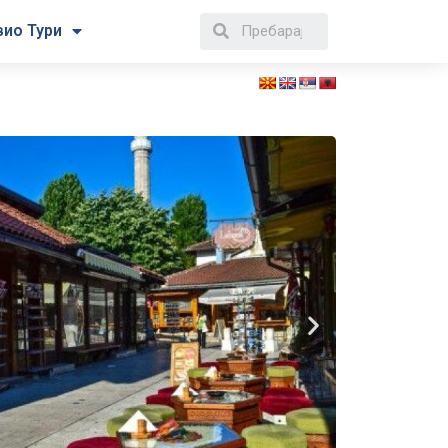
вио Тури