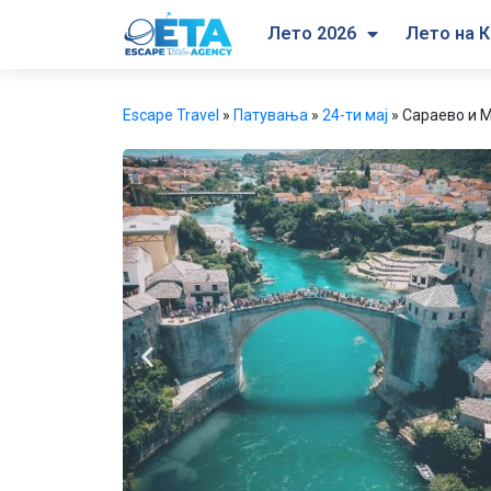
Лето 2026
Лето на К
Escape Travel
»
Патувања
»
24-ти мај
»
Сараево и М