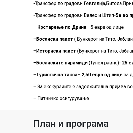
-Трансфер по градови Гевгелија,Битола,При
-Трансфер по градови Велес и Штип-
5е во 
–
Крстарење по Дрина
– 5 евра од лице
–
Босански пакет
( Бункерот на Тито, Јабла
–
Историски пакет
(Бункерот на Тито, Јабла
–
Босанските пирамиди
(Тунел равно)-
25 е
–
Туристичка такса
–
2,50 евра од лице
за 
– За екскурзиите е задолжителна пријава во 
– Патничко осигурување
План и програма