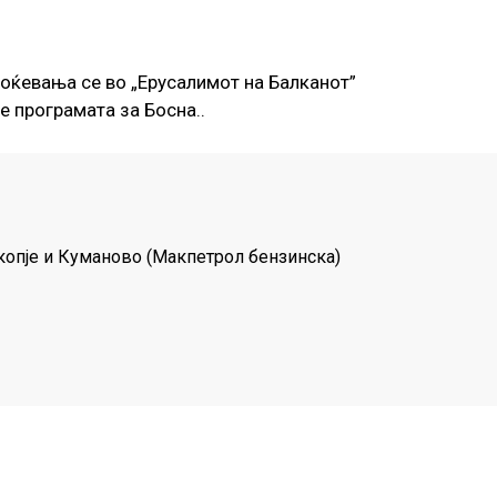
ноќевања се во „Ерусалимот на Балканот”
 програмата за Босна..
Скопје и Куманово (Макпетрол бензинска)