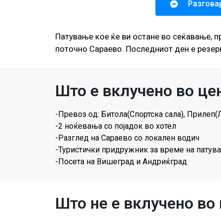
Разгова
Патување кое ќе ви остане во сеќавање, п
поточно Сараево. Последниот ден е резер
Што е вклучено во це
-Превоз oд: Битола(Спортска сала), Прилеп(
-2 ноќевања со појадок во хотел
-Разглед на Сараево со локален водич
-Туристички придружник за време на патув
-Посета на Вишеград и Андриќград
Што не е вклучено во