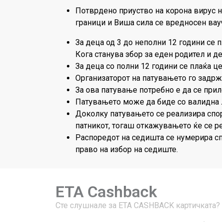
Потврдено приуство на корона вирус на
граници и Виша сила се вредносен вау
За деца од 3 до неполни 12 години се 
Кога станува збор за еден родител и де
За деца со полни 12 години се плаќа ц
Организаторот на патувањето го задрж
За ова патување потребно е да се прил
Патувањето може да биде со валидна 
Доколку патувањето се реализира спор
патникот, тогаш откажувањето ќе се р
Распоредот на седишта се нумерира спо
право на избор на седиште.
ETA Cashback
Сте слушнале за ЕТА CASHBACK картичката?