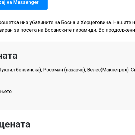
рај на Messenger
рошетка низ убавините на Босна и Херцеговина. Нашите 
виран за посета на Босанските пирамиди. Во продолжение
ната
Лукоил бензинска), Росоман (пазарче), Велес(Макпетрол), 
ањето
 цената