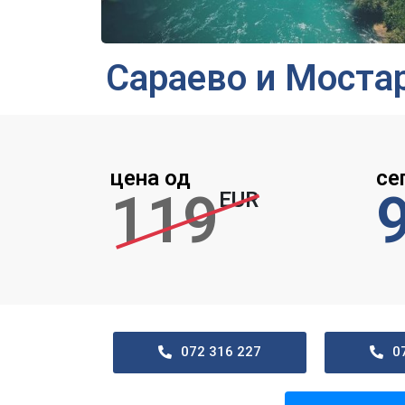
Сараево и Мостар
цена од
се
119
EUR
072 316 227
0