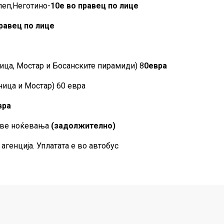
леп,Неготино-
10е во правец по лице
правец по лице
ница, Мостар и Босанските пирамиди) 8
0евра
ница и Мостар) 60 евра
вра
две ноќевања
(задолжително)
агенција. Уплатата е во автобус