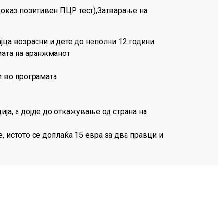
доказ позитивен ПЦР тест),Затварање на
јца возрасни и дете до неполни 12 години.
умата на аранжманот
и во програмата
ја, а дојде до откажување од страна на
 истото се доплаќа 15 евра за два правци и