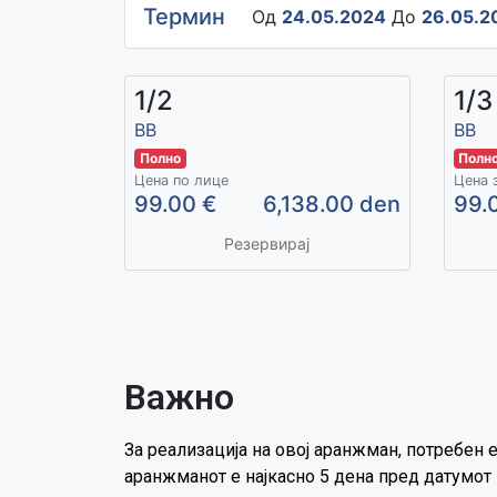
Термин
Од
24.05.2024
До
26.05.2
1/2
1/3
ВВ
BB
Полно
Полн
Цена по лице
Цена 
99.00 €
6,138.00 den
99.
Резервирај
Важно
За реализација на овој аранжман, потребен 
аранжманот е најкасно 5 дена пред датумот 