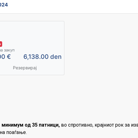
024
о
за закуп
00 €
6,138.00 den
Резервирај
е
минимум од 35 патници,
во спротивно, крајниот рок за и
на поаѓање.