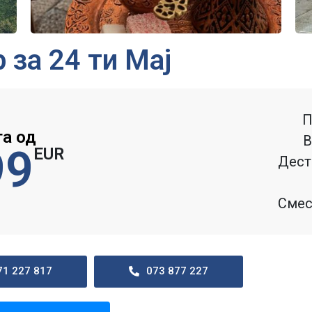
 за 24 ти Мај
П
га од
В
99
EUR
Дест
Смес
71 227 817
073 877 227