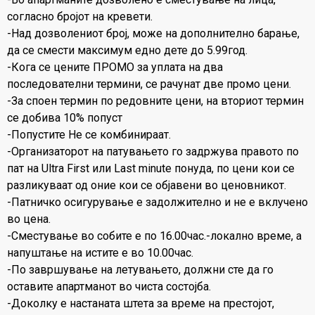
согласно бројот на кревети.
-Над дозволениот број, може на дополнително барање,
да се смести максимум едно дете до 5.99год.
-Кога се цените ПРОМО за уплата на два
последователни термини, се рачунат две промо цени.
-За споен термин по редовните цени, на вториот термин
се добива 10% попуст
-Попустите Не се комбинираат.
-Организаторот на патувањето го задржува правото по
пат на Ultra First или Last minute понуда, по цени кои се
разликуваат од оние кои се објавени во ценовникот.
-Патничко осигурување е задолжително и не е вклучено
во цена.
-Сместување во собите е по 16.00час.-локално време, а
напуштање на истите е во 10.00час.
-По завршување на летувањето, должни сте да го
оставите апартманот во чиста состојба.
-Доколку е настаната штета за време на престојот,