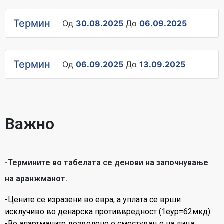
Термин
Од
30.08.2025
До
06.09.2025
Термин
Од
06.09.2025
До
13.09.2025
Важно
-Термините во табелата се денови на започнување
на аранжманот.
-Цените се изразени во евра, а уплата се врши
исклучиво во денарска противвредност (1еур=62мкд).
-Во апартманите дозволено е сместување на лица,