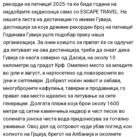
рекорди на патници! 2025-та ќе биде година на
најдобрите зајдисонца само со ESCAPE TRAVEL. На
нашата листа на дестинации го имаме Гувија,
дестнација за која држиме рекорден број на патници!
Годинава Гувија уште подобар преку наша
организација. За оние коишто за првпат ќе се одлучат
да летуваат на ова дестинација, треба да знаат дека
Гувија се наоѓа северно од Дасија, на околу 10
километри од градот Крф. Омилено место за младите
во јули и август, а најпосетено од повозрасните во
јуни и септември. Добриот ноќен живот и забава,
многубројните кафулиња, таверни и продавници, го
прават ова место идеално за летување за сите
генерации. Долгата плажа која брои околу 1600
метри од ситни каменчиња надвор и чист песок во
солената јонска чиста вода придонесува за тотално
уживање. Овој дел од островот нуди убав поглед кон
копното на Грција, брегот на Албанија и околните