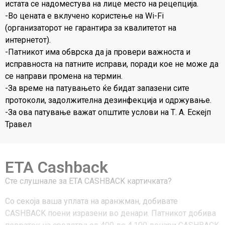
истата се надоместува на лице место на рецепција.
-Во цената е вклучено користење на Wi-Fi
(организаторот не гарантира за квалитетот на
интернетот).
-Патникот има обврска да ја провери важноста и
исправноста на патните исправи, поради кое не може да
се направи промена на термин.
-За време на патувањето ќе бидат запазени сите
протоколи, задолжителна дезинфекција и одржување.
-За ова патување важат општите услови на Т. А. Ескејп
Травел
ETA Cashback
Сте слушнале за ЕТА CASHBACK картичката?
Со секоја ваша уплата на аранжман, добивате
CASHBACK поени изразени во денари. Патникот добива