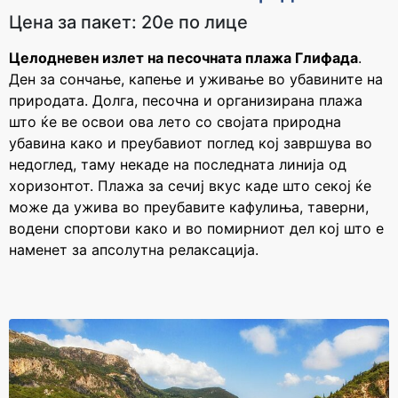
Цена за пакет: 20е по лице
За уплата
За уплата
65.000 - 85.000 ден
над 85.000 ден
Целодневен излет на песочната плажа Глифада
.
Cashback
Cashback
Ден за сончање, капење и уживање во убавините на
3700 ден
4100 ден
природата. Долга, песочна и организирана плажа
што ќе ве освои ова лето со својата природна
убавина како и преубавиот поглед кој завршува во
недоглед, таму некаде на последната линија од
хоризонтот. Плажа за сечиј вкус каде што секој ќе
може да ужива во преубавите кафулиња, таверни,
водени спортови како и во помирниот дел кој што е
наменет за апсолутна релаксација.