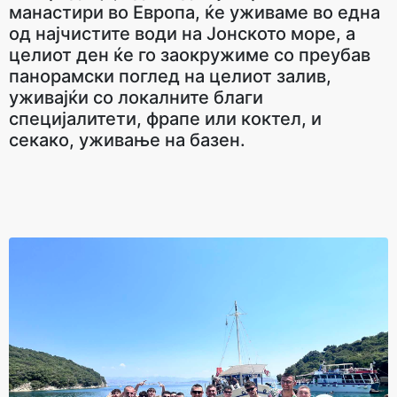
манастири во Европа, ќе уживаме во една
од најчистите води на Јонското море, а
целиот ден ќе го заокружиме со преубав
панорамски поглед на целиот залив,
уживајќи со локалните благи
специјалитети, фрапе или коктел, и
секако, уживање на базен.