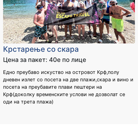
Крстарење со скара
Цена за пакет: 40е по лице
Едно преубаво искуство на островот Крф,полу
дневен излет со посета на две плажи,скара и вино и
посета на преубавите плави пештери на
Крф(доколку временските услови не дозволат се
оди на трета плажа)