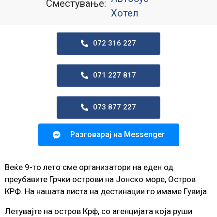
Сместување:
Хотел
072 316 227
071 227 817
073 877 227
Разговарај на Messenger
Веќе 9-то лето сме организатори на еден од
преубавите Грчки острови на Јонско море, Остров
КРФ. На нашата листа на дестинации го имаме Гувија.
Летувајте на остров Крф, со агенцијата која руши