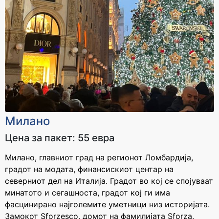
30.000 - 33.000 ден
33.000 - 36.000 ден
Cashback
Cashback
2000 ден
2200 ден
За уплата
За уплата
36.000 - 39.000 ден
39.000 - 42.000 ден
Cashback
Cashback
2400 ден
2600 ден
За уплата
За уплата
Милано
42.000 - 45.000 ден
45.000 - 65.000 ден
Цена за пакет: 55 евра
Cashback
Cashback
2800 ден
3300 ден
Милано, главниот град на регионот Ломбардија,
градот на модата, финансискиот центар на
За уплата
За уплата
северниот дел на Италија. Градот во кој се спојуваат
65.000 - 85.000 ден
над 85.000 ден
минатото и сегашноста, градот кој ги има
Cashback
Cashback
фасцинирано најголемите уметници низ историјата.
3700 ден
4100 ден
Замокот Sforzesco, домот на фамилијата Sforza,