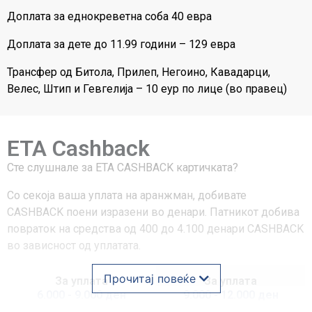
Доплата за еднокреветна соба 40 евра
Доплата за дете до 11.99 години – 129 евра
Трансфер од Битола, Прилеп, Негоино, Кавадарци,
Велес, Штип и Гевгелија – 10 еур по лице (во правец)
ETA Cashback
Сте слушнале за ЕТА CASHBACK картичката?
Со секоја ваша уплата на аранжман, добивате
CASHBACK поени изразени во денари. Патникот добива
повраток на средства од 400 до 4.100 денари CASHBACK
во зависност од уплатата.
Прочитај повеќе
За уплата
За уплата
6.000 - 9.000 ден
9.000 - 12.000 ден