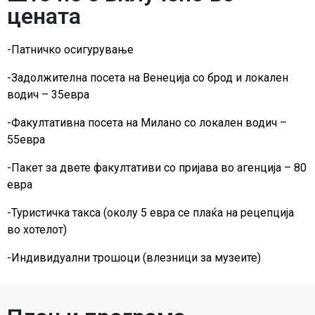
цената
-Патничко осигурување
-Задолжителна посета на Венеција со брод и локален
водич – 35евра
-Факултативна посета на Милано со локален водич –
55евра
-Пакет за двете факултативи со пријава во агенција – 80
евра
-Туристичка такса (околу 5 евра се плаќа на рецепција
во хотелот)
-Индивидуални трошоци (влезници за музеите)