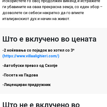
Искористете го овој продолжен викенд и истражете
ги убавините на оваа прекрасна земја, со еден збор –
дозволете си себеси накратко да го впиете
италијанскиот дух и начин на живот.
Што е вклучено во цената
-2 ноќевања со појадок во хотел со 3*
(https://www.villaalighieri.com/)
-Автобуски превоз од Скопје
-Посета на Падова
-Лиценциран придружник
Што не е вклучено во