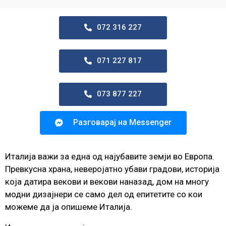
072 316 227
071 227 817
073 877 227
Разговарај на Messenger
Италија важи за една од најубавите земји во Европа.
Превкусна храна, неверојатно убави градови, историја
која датира векови и векови наназад, дом на многу
модни дизајнери се само дел од епитетите со кои
можеме да ја опишеме Италија.