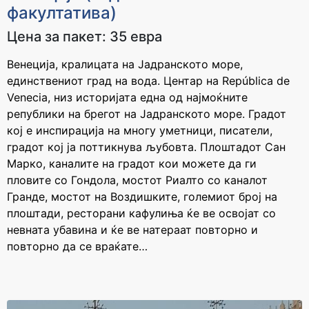
факултатива)
Цена за пакет: 35 евра
Венеција, кралицата на Јадранското море,
единствениот град на вода. Центар на República de
Venecia, низ историјата една од најмоќните
републики на брегот на Јадранското море. Градот
кој е инспирација на многу уметници, писатели,
градот кој ја поттикнува љубовта. Плоштадот Сан
Марко, каналите на градот кои можете да ги
пловите со Гондола, мостот Риалто со каналот
Гранде, мостот на Воздишките, големиот број на
плоштади, ресторани кафулиња ќе ве освојат со
невната убавина и ќе ве натераат повторно и
повторно да се враќате…