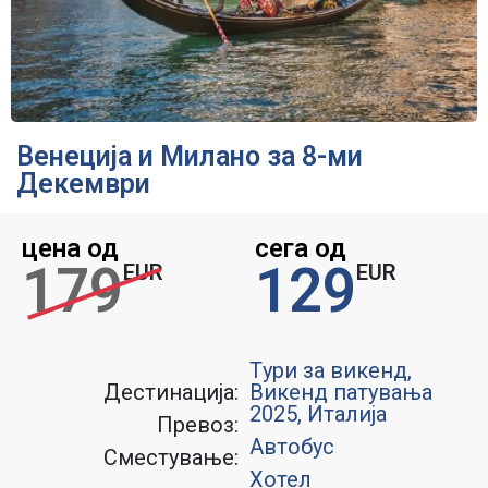
Венеција и Милано за 8-ми
Декември
цена од
сега од
179
129
EUR
EUR
Tури за викенд
,
Дестинација:
Викенд патувања
2025
,
Италија
Превоз:
Автобус
Сместување:
Хотел