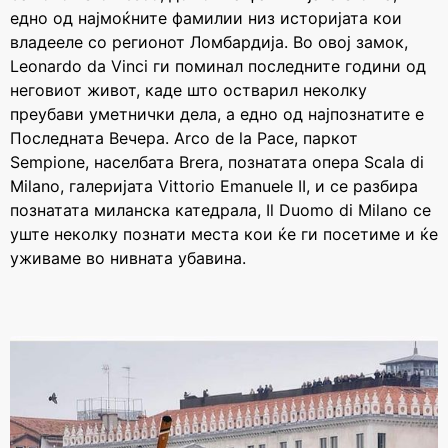
едно од најмоќните фамилии низ историјата кои
владееле со регионот Ломбардија. Во овој замок,
Leonardo da Vinci ги поминал последните години од
неговиот живот, каде што остварил неколку
преубави уметнички дела, а едно од најпознатите е
Последната Вечера. Arco de la Pace, паркот
Sempione, населбата Brera, познатата опера Scala di
Milano, галеријата Vittorio Emanuele II, и се разбира
познатата миланска катедрала, Il Duomo di Milano се
уште неколку познати места кои ќе ги посетиме и ќе
уживаме во нивната убавина.