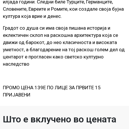
илјада години. Следни биле Турците, Германците,
Словените, Евреите и Ромите, кои создале своја бујна
култура која врие и денес.
Градот со душа си има своја пишана историја и
еклектичен склоп на раскошна архитектура која се
движи од барокот, до нео класичноста и високата
уметност, a благодарение на тој раскош голем дел од
центарот е прогласен како светско културно
наследство
ПРОМО ЦЕНА 139Е ПО ЛИЦЕ ЗА ПРВИТЕ 15
ПРИЈАВЕНИ
Што е вклучено во цената