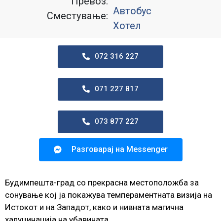
Превоз:
Автобус
Сместување:
Хотел
072 316 227
071 227 817
073 877 227
Разговарај на Messenger
Будимпешта-град со прекрасна местоположба за
сонување кој ја покажува темпераментната визија на
Истокот и на Западот, како и нивната магична
халуцинација на убавината.