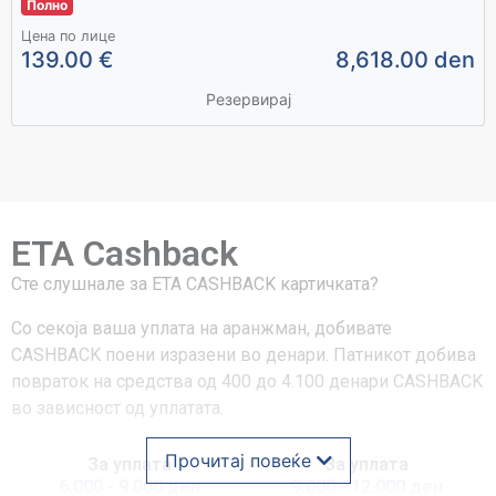
Полно
Цена по лице
139.00 €
8,618.00 den
Резервирај
ETA Cashback
Сте слушнале за ЕТА CASHBACK картичката?
Со секоја ваша уплата на аранжман, добивате
CASHBACK поени изразени во денари. Патникот добива
повраток на средства од 400 до 4.100 денари CASHBACK
во зависност од уплатата.
Прочитај повеќе
За уплата
За уплата
6.000 - 9.000 ден
9.000 - 12.000 ден