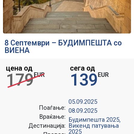
8 Септември – БУДИМПЕШТА со
ВИЕНА
цена од
сега од
179
139
EUR
EUR
05.09.2025
Поаѓање:
08.09.2025
Враќање:
Будимпешта 2025
,
Дестинација:
Викенд патувања
2025