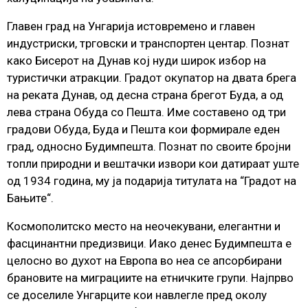
Главен град на Унгарија истовремено и главен
индустриски, трговски и транспортен центар. Познат
како Бисерот на Дунав кој нуди широк избор на
туристички атракции. Градот окупатор на двата брега
на реката Дунав, од десна страна брегот Буда, а од
лева страна Обуда со Пешта. Име составено од три
градови Обуда, Буда и Пешта кои формирале еден
град, односно Будимпешта. Познат по своите бројни
топли природни и вештачки извори кои датираат уште
од 1934 година, му ја подарија титулата на “Градот на
Бањите“.
Космополитско место на неочекувани, елегантни и
фасцинантни предизвици. Иако денес Будимпешта е
целосно во духот на Европа во неа се апсорбирани
брановите на миграциите на етничките групи. Најпрво
се доселиле Унгарците кои навлегле пред околу