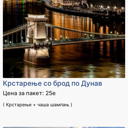
Крстарење со брод по Дунав
Цена за пакет: 25е
( Крстарење + чаша шампањ )