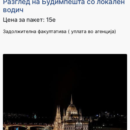
3700 ден
4100 ден
Разглед на Будимпешта со локален
водич
Цена за пакет: 15е
Задолжителна факултатива ( уплата во агенција)