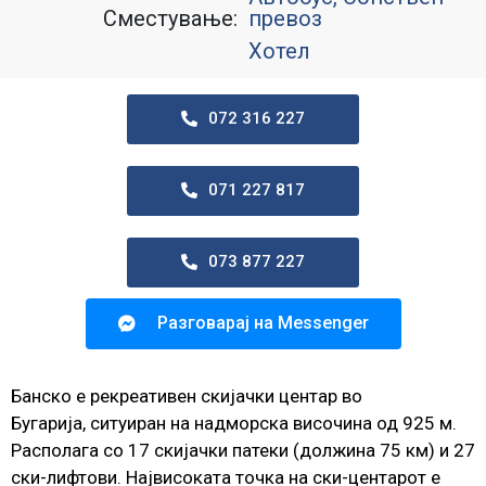
Сместување:
превоз
Хотел
072 316 227
071 227 817
073 877 227
Разговарај на Messenger
Банско e рекреативен скијачки центар во
Бугарија, ситуиран на надморска височина од 925 м.
Располага со 17 скијачки патеки (должина 75 км) и 27
ски-лифтови. Наjвисоката точка на ски-центарот е