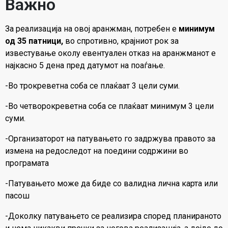
Важно
За реализација на овој аранжман, потребен е
минимум
од 35 патници,
во спротивно, крајниот рок за
известување околу евентуален отказ на аранжманот е
најкасно 5 дена пред датумот на поаѓање.
-Во трокреветна соба се плаќаат 3 цели суми.
-Во четворокреветна соба се плаќаат минимум 3 цели
суми.
-Организаторот на патувањето го задржува правото за
измена на редоследот на поедини содржини во
програмата
-Патувањето може да биде со валидна лична карта или
пасош
-Доколку патувањето се реализира според планираното