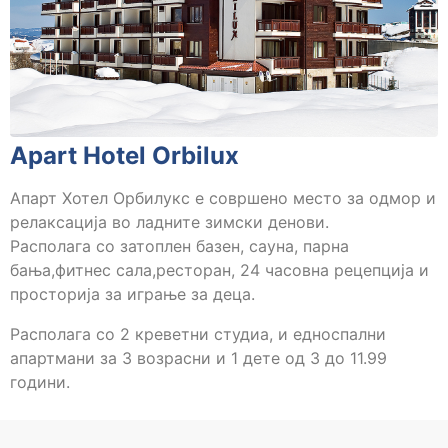
Apart Hotel Orbilux
Апарт Хотел Орбилукс е совршено место за одмор и
релаксација во ладните зимски денови.
Располага со затоплен базен, сауна, парна
бања,фитнес сала,ресторан, 24 часовна рецепција и
просторија за играње за деца.
Располага со 2 креветни студиа, и едноспални
апартмани за 3 возрасни и 1 дете од 3 до 11.99
години.