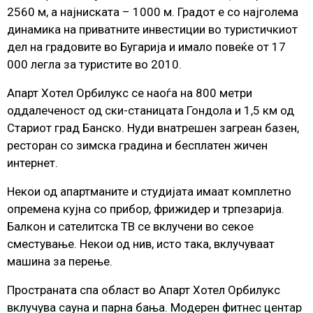
2560 м, а наjниската – 1000 м. Градот е со наjголeма
динамика на приватните инвестиции во туристичкиот
дел на градовите во Бугарија и имало повеќе от 17
000 легла за туристите во 2010.
Апарт Хотел Орбилукс се наоѓа на 800 метри
оддалеченост од ски-станицата Гондола и 1,5 км од
Стариот град Банско. Нуди внатрешен загреан базен,
ресторан со зимска градина и бесплатен жичен
интернет.
Некои од апартманите и студијата имаат комплетно
опремена кујна со прибор, фрижидер и трпезарија.
Балкон и сателитска ТВ се вклучени во секое
сместување. Некои од нив, исто така, вклучуваат
машина за перење.
Пространата спа област во Апарт Хотел Орбилукс
вклучува сауна и парна бања. Модерен фитнес центар