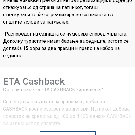
и нема никакви пречки за негова реализација, а дојде до
откажување од страна на патникот, тогаш
откажувањето ќе се реализира во согласност со
општите услови за патување.
-Распоредот на седишта се нумерира според уплатата.
Доколку туристите имаат барање за седиште, истото се
доплаќа 15 евра за два правци и право на избор на
седиште
ETA Cashback
Сте слушнале за ЕТА CASHBACK картичката?
Со секоја ваша уплата на аранжман, добивате
CASHBACK поени изразени во денари. Патникот добива
повраток на средства од 400 до 4.100 денари CASHBACK
во зависност од уплатата.