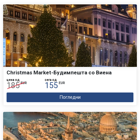
не е одреден друг рок. Доколку патникот во рокот
кој е предвиден со договорот, програмот на
патување или со општите услови на патување не ја
изврши уплатата во целост, организаторот ќе смета
дека патникот се откажува од аранжманот и ќе ги
наплати трошоците за отказ на аранжманот
согласно на Член 10 Откажување од патувањето од
страна на патникот.
ПРАВА И ОБВРСКИ НА ОРГАНИЗАТОРОТ НА
Christmas Market-Будимпешта со Виена
ПАТУВАЊЕТО
цена од
сега од
185
155
EUR
EUR
Организаторот на патувањата е должен пред се да
се однесува со внимание како во поглед на услугата
Погледни
така и со одбирањето на лицата на кои им е
поверено извршувањето на поедини услуги и да се
грижи за интересот на патниците согласно
професионалните принципи во туризмот. Покрај тоа
организаторот на патувањето е должен да: