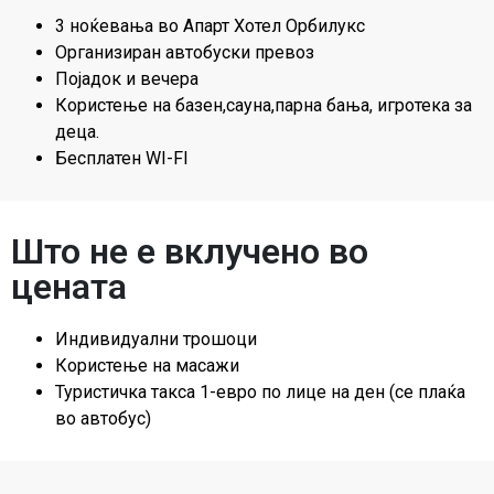
3 ноќевања во Апарт Хотел Орбилукс
Организиран автобуски превоз
Појадок и вечера
Користење на базен,сауна,парна бања, игротека за
деца.
Бесплатен WI-FI
Што не е вклучено во
цената
Индивидуални трошоци
Користење на масажи
Туристичка такса 1-евро по лице на ден (се плаќа
во автобус)