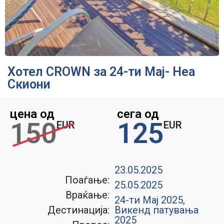
Хотел CROWN за 24-ти Мај- Неа
Скиони
цена од
сега од
150
125
EUR
EUR
23.05.2025
Поаѓање:
25.05.2025
Враќање:
24-ти Мај 2025
,
Дестинација:
Викенд патувања
2025