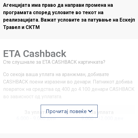
Агенцијата има право да направи промена на
програмата според условите во текот на
реализацијата. Важат условите за патување на Ескејп
Травел и СКТМ
ETA Cashback
Сте слушнале за ЕТА CASHBACK картичката?
Со секоја ваша уплата на аранжман, добивате
CASHBACK поени изразени во денари. Патникот добива
повраток на средства од 400 до 4.100 денари CASHBACK
во зависност од уплатата.
Прочитај повеќе
За уплата
За уплата
6.000 - 9.000 ден
9.000 - 12.000 ден
Cashback
Cashback
400 ден
600 ден