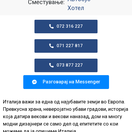
Сместување:
Хотел
072 316 227
071 227 817
073 877 227
Разговарај на Messenger
Италија важи за една од најубавите земји во Европа.
Превкусна храна, неверојатно убави градови, историја
која датира векови и векови наназад, дом на многу
модни дизајнери се само дел од епитетите со кои
можеме да ја опишеме Италија.