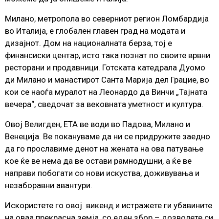
Милано, метропола во северниот регион Ломбардија
во Италија, е глобален главен град на модата и
дизајнот. Дом на националната берза, тој е
финансиски центар, исто така познат по своите врвни
ресторани и продавници. Готската катедрала Дуомо
ди Милано и манастирот Санта Марија дел Грацие, во
кои се наоѓа муралот на Леонардо да Винчи „Тајната
вечера“, сведочат за вековната уметност и култура.
Овој Велигден, ЕТА ве води во Падова, Милано и
Венеција. Ве покануваме да ни се придружите заедно
да го прославиме денот на жената на ова патување
кое ќе ве нема да ве остави рамнодушни, а ќе ве
направи побогати со нови искуства, доживувања и
незаборавни авантури.
Искористете го овој викенд и истражете ги убавините
на оваа прекрасна земја, со еден збор – дозволете си