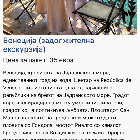
За уплата
За уплата
36.000 - 39.000 ден
39.000 - 42.000 ден
Cashback
Cashback
2400 ден
2600 ден
Венеција (задолжителна
екскурзија)
За уплата
За уплата
42.000 - 45.000 ден
45.000 - 65.000 ден
Цена за пакет: 35 евра
Cashback
Cashback
2800 ден
3300 ден
Венеција, кралицата на Јадранското море,
единствениот град на вода. Центар на República de
Venecia, низ историјата една од најмоќните
За уплата
За уплата
републики на брегот на Јадранското море. Градот
65.000 - 85.000 ден
над 85.000 ден
кој е инспирација на многу уметници, писатели,
Cashback
Cashback
градот кој ја поттикнува љубовта. Плоштадот Сан
3700 ден
4100 ден
Марко, каналите на градот кои можете да ги
пловите со Гондола, мостот Риалто со каналот
Гранде, мостот на Воздишките, големиот број на