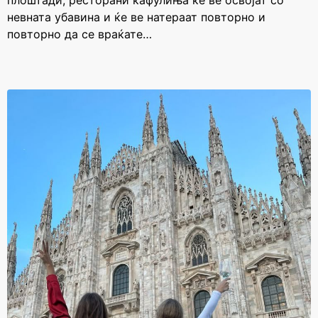
плоштади, ресторани кафулиња ќе ве освојат со
невната убавина и ќе ве натераат повторно и
повторно да се враќате…