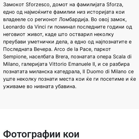
Замокот Sforzesco, домот на фамилијата Sforza,
едно од најмоќните фамилии низ историјата кои
владееле со регионот Ломбардија. Во овој замок,
Leonardo da Vinci ги поминал последните години од
неговиот живот, каде што остварил неколку
преубави уметнички дела, а едно од најпознатите е
Последната Вечера. Arco de la Pace, паркот
Sempione, населбата Brera, познатата опера Scala di
Milano, галеријата Vittorio Emanuele II, и се разбира
познатата миланска катедрала, Il Duomo di Milano се
уште неколку познати места кои ќе ги посетиме и ќе
уживаме во нивната убавина.
Фотографии кои