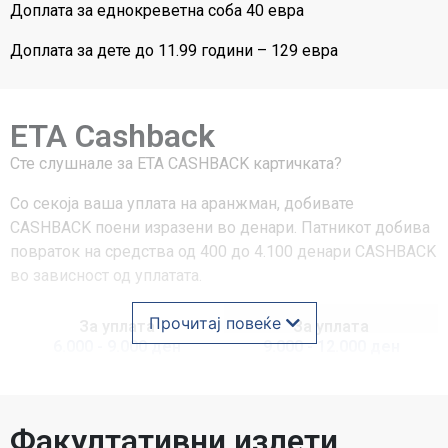
Доплата за еднокреветна соба 40 евра
Доплата за дете до 11.99 години – 129 евра
ETA Cashback
Сте слушнале за ЕТА CASHBACK картичката?
Со секоја ваша уплата на аранжман, добивате
CASHBACK поени изразени во денари. Патникот добива
повраток на средства од 400 до 4.100 денари CASHBACK
во зависност од уплатата.
Прочитај повеќе
За уплата
За уплата
6.000 - 9.000 ден
9.000 - 12.000 ден
Cashback
Cashback
400 ден
600 ден
Факултативни излети