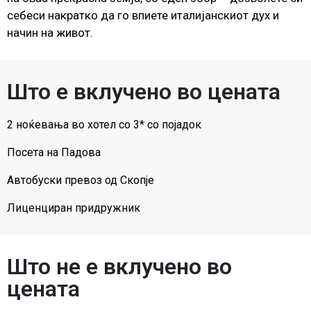
себеси накратко да го впиете италијанскиот дух и
начин на живот.
Што е вклучено во цената
2 ноќевања во хотел со 3* со појадок
Посета на Падова
Автобуски превоз од Скопје
Лиценциран придружник
Што не е вклучено во
цената