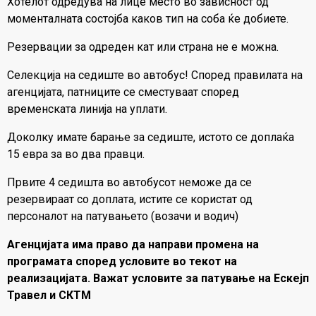
Хотелот одредува на лице место во зависност од
моменталната состојба каков тип на соба ќе добиете.
Резервации за одреден кат или страна не е можна.
Селекција на седиште во автобус! Според правилата на
агенцијата, патниците се сместуваат според
временската линија на уплати.
Доколку имате барање за седиште, истото се доплаќа
15 евра за во два правци.
Првите 4 седишта во автобусот неможе да се
резервираат со доплата, истите се користат од
персоналот на патувањето (возачи и водич)
Агенцијата има право да направи промена на
програмата според условите во текот на
реализацијата. Важат условите за патување на Ескејп
Травел и СКТМ