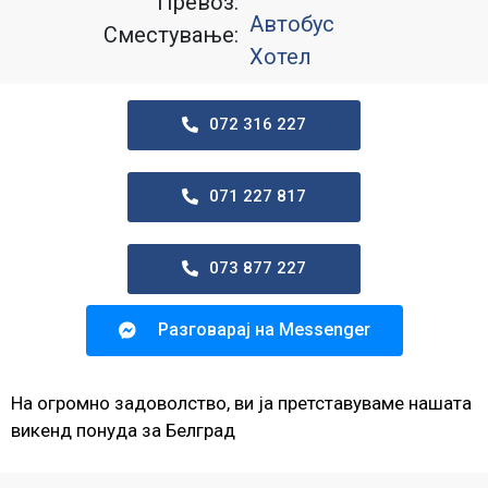
Превоз:
Автобус
Сместување:
Хотел
072 316 227
071 227 817
073 877 227
Разговарај на Messenger
На огромно задоволство, ви ја претставуваме нашата
викенд понуда за Белград