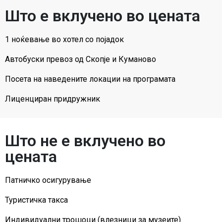
Што е вклучено во цената
1 ноќевањe во хотел со појадок
Автобуски превоз од Скопје и Куманово
Посета на наведените локации на програмата
Лиценциран придружник
Што не е вклучено во
цената
Патничко осигурување
Туристичка такса
Индивидуални трошоци (влезници за музеите)