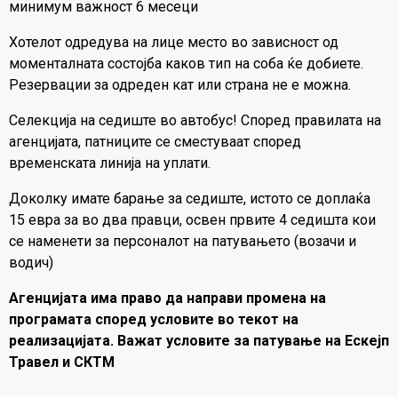
минимум важност 6 месеци
Хотелот одредува на лице место во зависност од
моменталната состојба каков тип на соба ќе добиете.
Резервации за одреден кат или страна не е можна.
Селекција на седиште во автобус! Според правилата на
агенцијата, патниците се сместуваат според
временската линија на уплати.
Доколку имате барање за седиште, истото се доплаќа
15 евра за во два правци, освен првите 4 седишта кои
се наменети за персоналот на патувањето (возачи и
водич)
Агенцијата има право да направи промена на
програмата според условите во текот на
реализацијата. Важат условите за патување на Ескејп
Травел и СКТМ