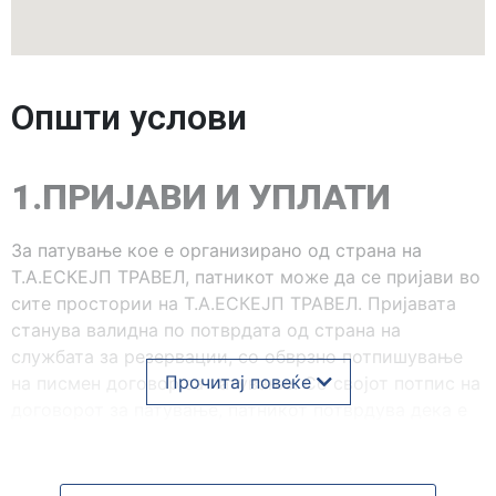
Општи услови
1.ПРИЈАВИ И УПЛАТИ
За патување кое е организирано од страна на
Т.А.ЕСКЕЈП ТРАВЕЛ, патникот може да се пријави во
сите простории на Т.А.ЕСКЕЈП ТРАВЕЛ. Пријавата
станува валидна по потврдата од страна на
службата за резервации, со обврзно потпишување
Прочитај повеќе
на писмен договор за патување. Со својот потпис на
договорот за патување, патникот потврдува дека е
запознаен со содржината на Општите услови на
патување како и со програмата на патување и дека
тоа го прифаќа. Со пријавата, патникот е должен да