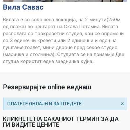
Вила Савас
Вилата е со совршена локација, на 2 минути(250м
од плажа) во центарот на Скала Потамиа. Вилата
располага со трокреветни студиа, кои се опремени
со 3 единечни кревети,или 2 единечни и еден на
пуштање,тоалет, мини дворче пред секое студио
(масичка и столчиња). Студиата се на приземје.Две
студиа користат една заедничка кујна.
Резервирајте online веднаш
×
ПЛАТЕТЕ ОНЛАЈН И ЗАШТЕДЕТЕ
КЛИКНЕТЕ НА САКАНИОТ ТЕРМИН ЗА ДА
ГИ ВИДИТЕ ЦЕНИТЕ