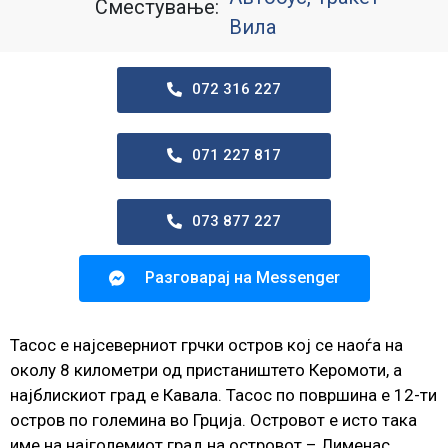
Сместување:
Вила
072 316 227
071 227 817
073 877 227
Разговарај на Messenger
Тасос е најсеверниот грчки остров кој се наоѓа на
околу 8 километри од пристаништето Керомоти, а
најблискиот град е Кавала. Тасос по површина е 12-ти
остров по големина во Грција. Островот е исто така
име на најголемиот град на островот – Лименас