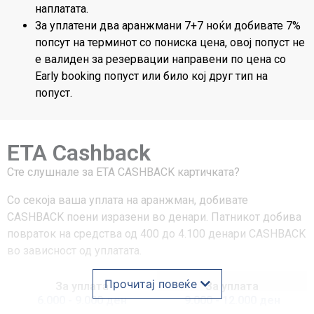
наплатата.
За уплатени два аранжмани 7+7 ноќи добивате 7%
попсут на терминот со пониска цена, овој попуст не
е валиден за резервации направени по цена со
Early booking попуст или било кој друг тип на
попуст.
ETA Cashback
Сте слушнале за ЕТА CASHBACK картичката?
Со секоја ваша уплата на аранжман, добивате
CASHBACK поени изразени во денари. Патникот добива
повраток на средства од 400 до 4.100 денари CASHBACK
во зависност од уплатата.
Прочитај повеќе
За уплата
За уплата
6.000 - 9.000 ден
9.000 - 12.000 ден