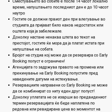
Сместувањето во собите е после 14 часот локално
време, напуштањето последниот ден е до 10 часот
наутро
Гостите се должни првиот ден при влегување во
студиата да пријават било каков недостаток или
оштета која ја забележале.
Доколку настане некаква штета во текот на
престојот, гостите ќе мора да ја платат истата при
напуштање на собата.
Бројот на студиа кој може да се резервира со Early
Booking попуст е ограничен!
Агенцијата го задржува правото на промена или
прекинување на Early Booking попустите пред
наведените датуми на истекување.
Резервациите направени со Early Booking не може
да се комбинират со ниту еден друг попуст!
Доколку уплатата не се изврши во предвидениот
термин резервацијата ќе биде наплатена по
редовна или ревидирана цена во моментот на