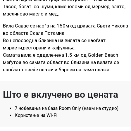
Тасос, богат со шуми, каменоломи од мермер, злато,
маслиново масло и мед.
Вила Савас се наоѓа на 150м од црквата Свети Никола
во областа Скала Потамиа .
Во непосредна близина на вилата се наоѓаат
маркети,ресторани и кафулиња.
Самата вила е оддалечена 1.5 км од Golden Beach
меѓутоа во самата област во близина на вилата се
наоѓаат повеќе плажи и барови на сама плажа.
Што е вклучено во цената
7 ноќевања на база Room Only (наем на студио)
Користење на Wi-Fi