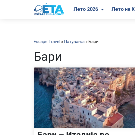
Лето 2026
Лето на К
Escape Travel
»
Патувања
»
Бари
Бари
Бари – Италија во