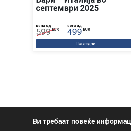
септември 2025
цена од
сега од
599
499
EUR
EUR
Погледни
Ви требаат повеќе информац