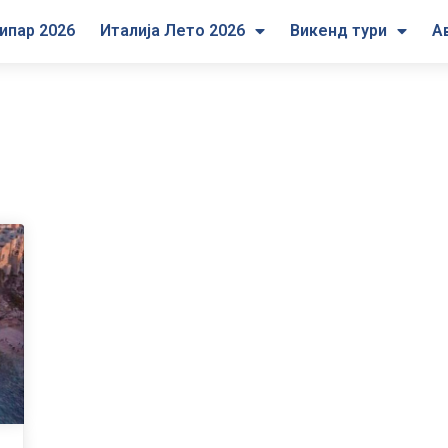
ипар 2026
Италија Лето 2026
Викенд тури
А