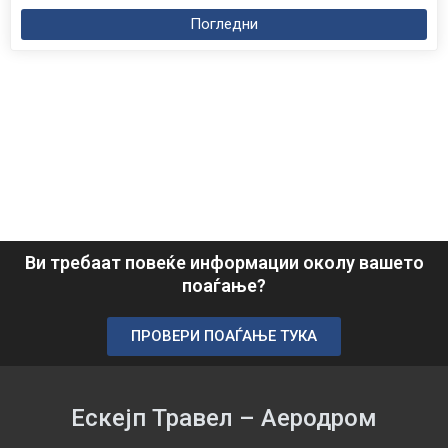
Погледни
Ви требаат повеќе информации околу вашето
поаѓање?
ПРОВЕРИ ПОАЃАЊЕ ТУКА
Ескејп Травел – Аеродром