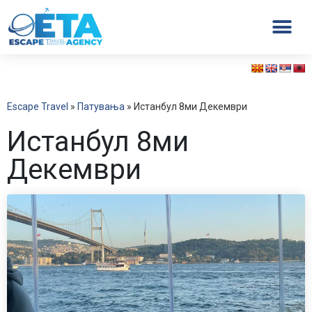
Escape Travel
»
Патувања
»
Истанбул 8ми Декември
Истанбул 8ми
Декември