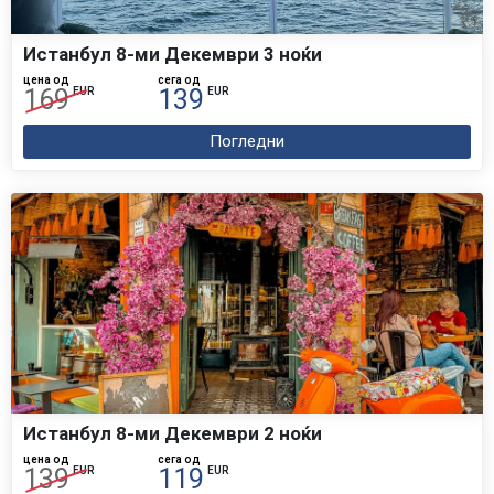
Истанбул 8-ми Декември 3 ноќи
цена од
сега од
169
139
EUR
EUR
Погледни
Истанбул 8-ми Декември 2 ноќи
цена од
сега од
139
119
EUR
EUR