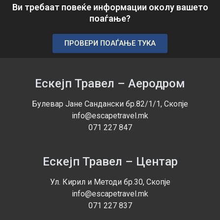
Ви требаат повеќе информации околу вашето
поаѓање?
ПРОВЕРИ ПОАЃАЊЕ ТУКА
Ескејп Травел – Аеродром
Булевар Јане Сандански бр.82/1/1, Скопје
info@escapetravel.mk
071 227 847
Ескејп Травел – Центар
Ул. Кирил и Методи бр.30, Скопје
info@escapetravel.mk
071 227 837