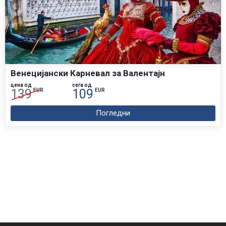
Венецијански Карневал за Валентајн
цена од
сега од
139
109
EUR
EUR
Погледни