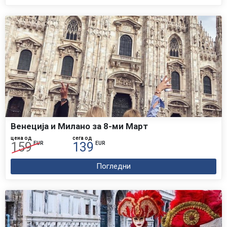
Венеција и Милано за 8-ми Март
цена од
сега од
159
139
EUR
EUR
Погледни