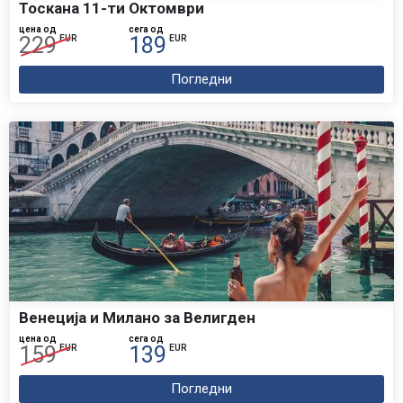
Тоскана 11-ти Октомври
цена од
сега од
229
189
EUR
EUR
Погледни
Венеција и Милано за Велигден
цена од
сега од
159
139
EUR
EUR
Погледни