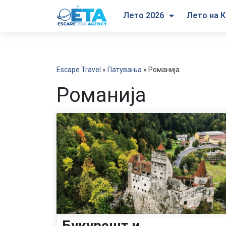
Лето 2026
Лето на К
Escape Travel
»
Патувања
»
Романија
Романија
Букурешт и