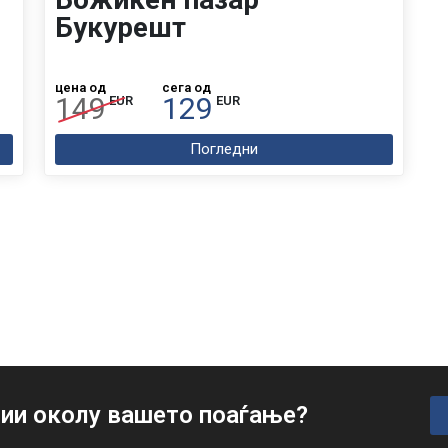
Букурешт
цена од
сега од
149
129
EUR
EUR
Погледни
ии околу вашето поаѓање?