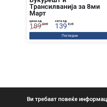
Трансилванија за 8ми
Март
цена од
сега од
189
139
EUR
EUR
Погледни
Ви требаат повеќе информац