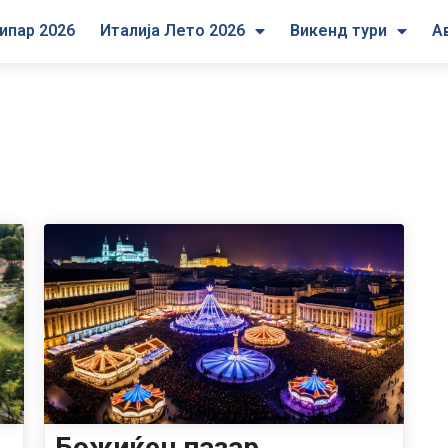
ипар 2026
Италија Лето 2026
Викенд тури
А
Божиќен пазар