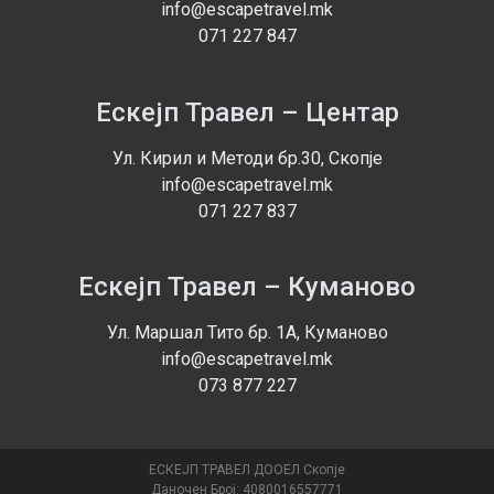
info@escapetravel.mk
071 227 847
Ескејп Травел – Центар
Ул. Кирил и Методи бр.30, Скопје
info@escapetravel.mk
071 227 837
Ескејп Травел – Куманово
Ул. Маршал Тито бр. 1А, Куманово
info@escapetravel.mk
073 877 227
ЕСКЕЈП ТРАВЕЛ ДООЕЛ Скопје
Даночен Број: 4080016557771