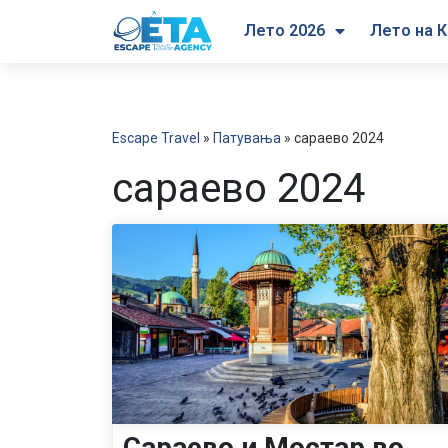
Лето 2026
Лето на К
Escape Travel
»
Патувања
»
сараево 2024
сараево 2024
Сараево и Мостар во