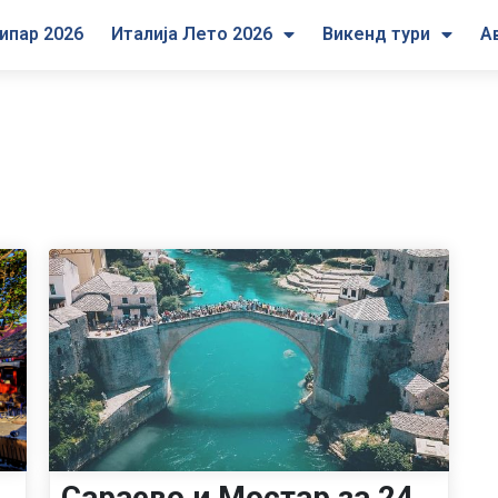
ипар 2026
Италија Лето 2026
Викенд тури
А
Сараево и Мостар за 24