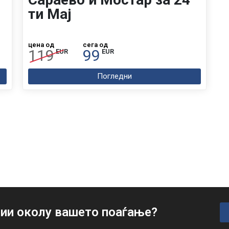
ти Мај
цена од
сега од
119
99
EUR
EUR
Погледни
ии околу вашето поаѓање?