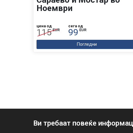
Ноември
цена од
сега од
115
99
EUR
EUR
Погледни
Ви требаат повеќе информац