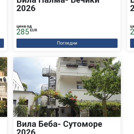
2026
цена од
ц
285
EUR
Погледни
Вила Беба- Сутоморе
2026