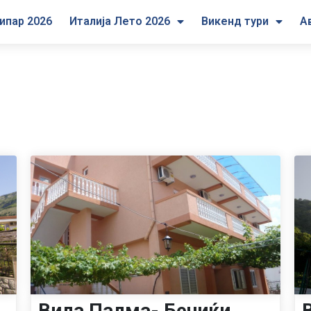
ипар 2026
Италија Лето 2026
Викенд тури
А
Вила Палма- Бечиќи