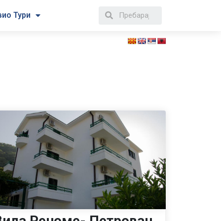
вио Тури
Вила Реноме- Петровац