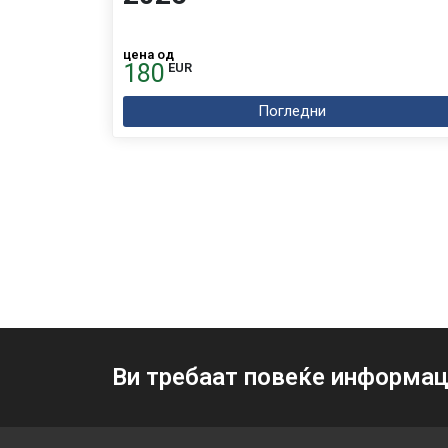
цена од
180
EUR
Погледни
Ви требаат повеќе информац