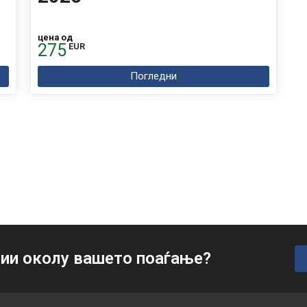
цена од
275
EUR
Погледни
ии околу вашето поаѓање?