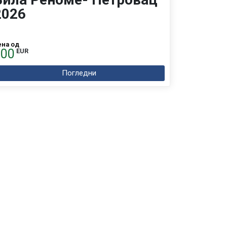
2026
ена од
200
EUR
Погледни