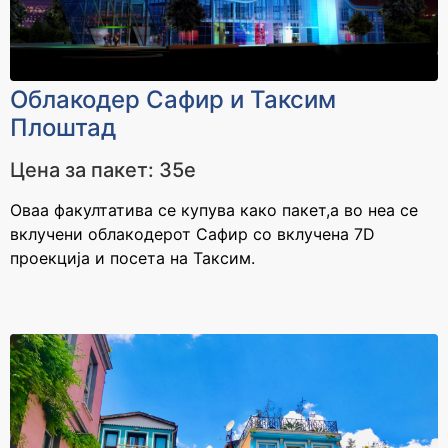
Cashback
Cashback
2800 ден
3300 ден
За уплата
За уплата
Oблакодер Сафир и Таксим
65.000 - 85.000 ден
над 85.000 ден
Плоштад
Cashback
Cashback
3700 ден
4100 ден
Цена за пакет: 35е
Оваа факултатива се купува како пакет,а во неа се
вклучени облакодерот Сафир со вклучена 7D
проекција и посета на Таксим.