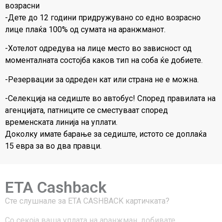
возрасни
-Дете до 12 години придружувано со едно возрасно
лице плаќа 100% од сумата на аранжманот.
-Хотелот одредува на лице место во зависност од
моменталната состојба каков тип на соба ќе добиете.
-Резервации за одреден кат или страна не е можна.
-Селекција на седиште во автобус! Според правилата на
агенцијата, патниците се сместуваат според
временската линија на уплати.
Доколку имате барање за седиште, истото се доплаќа
15 евра за во два правци.
ETA Cashback
Сте слушнале за ЕТА CASHBACK картичката?
Со секоја ваша уплата на аранжман, добивате