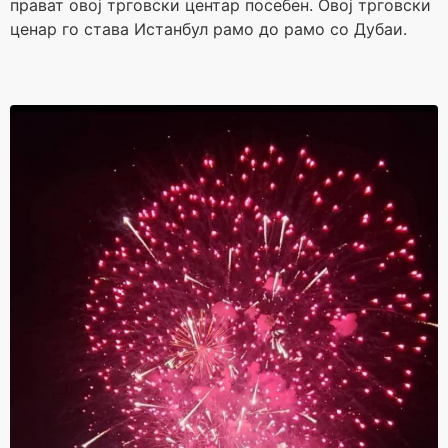
прават овој трговски центар посебен. Овој трговски
ценар го става Истанбул рамо до рамо со Дубаи.