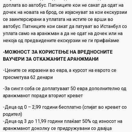
доплата во автобус. Патниците кои не сакат да одат на
дочек на новата на брод, се изјаснуват за кои екскурзии
се заинтерсирани а уплатата на истите се врши во
автобус. Патниците кои сакат да патуват во Истанбул со
уплата само на аранжман a да не одат на дочек или на
некоја од предвидените екскурзии не ги прифаќаме
-МОЖНОСТ ЗА КОРИСТЕЊЕ НА ВРЕДНОСНИТЕ
ВАУЧЕРИ ЗА ОТКАЖАНИТЕ АРАНЖМАНИ
-Цените се изразени во евра, а курсот на еврото се
пресметува 62 денари
-За сингл соба се доплатуваат 50 евра дополнително од
аранжманот поради вториот кревет
-Деца од 0 – 2,99 години бесплатно (спијат во кревет со
родител)
-Деца од 3 до 11,99 години плаќаат 50% од износот на
аранжманот доколку се придружувани со двајца