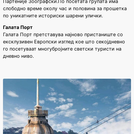
Партеније Зоографски.По посетата групата има
слободно време околу час и половина за прошетка
по уникатните историски шарени улички.
Галата Порт
Галата Порт претставува најново пристаниште со
ексклузивен Европски изглед кое што секојдневно
го посетуваат многубројните светски туристи на
дневно ниво.