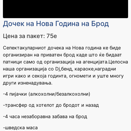
Дочек на Нова Година на Брод
Цена за пакет: 75e
Сепектакуларниот дочека на Нова година ке биде
организиран на приватен брод каде што ќе бидаат
патници само од организација на агенцијата.Целосна
наша организација со Dj,бенд, караоке,наградни
игри како и секоја годинта, огномети и уште многу
други изненадувања.
-4 пијачки (алкохолни/безалкохолни)
-трансфер од хотелот до бродот и назад
-4 часа незаборавна забава на брод
-шведска маса