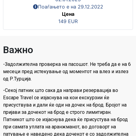
Поаѓањето е на 29.12.2022
Цена
149 EUR
Важно
-Задолжителна проверка на пасошот. Не треба да е на 6
месеци пред истекување од моментот на влез и излез
од Р.Турција.
-Секој патник што сака да направи резервација во
Escape Travel се изјаснува на кои екскурзии ќе
присуствува и дали ќе оди на дочек на брод. Бројот на
пријави за дочекот на брод е строго лимитиран.
Патникот што се изјаснува дека ќе присустува на брод
при самата уплата на аранжманот, во договорт на
патување е наведено дека дочекот е со задолжителна