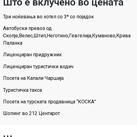
Што е вклучено во цената
Три ноќевања во хотел со 3* со појадок
Автобуски превоз од
Скопје,Велес,Штип,Неготино,Гевгелија,Куманово,Крива
Паланка
Лиценциран придружник
Лиценциран туристички водич
Посета на Капали Чаршија
Туристичка такса
Посета на турската продавница “КОСКА”
Шопинг во 212 Центарот