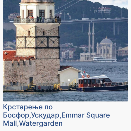
Крстарење по
Босфор,Ускудар,Emmar Square
Mall,Watergarden