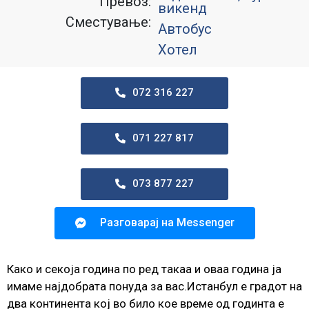
Превоз:
викенд
Сместување:
Автобус
Хотел
072 316 227
071 227 817
073 877 227
Разговарај на Messenger
Како и секоја година по ред такаа и оваа година ја
имаме најдобрата понуда за вас.Истанбул е градот на
два континента кој во било кое време од годинта е