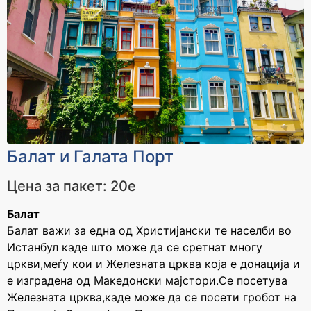
Балат и Галата Порт
Цена за пакет: 20е
Балат
Балат важи за една од Христијански те населби во
Истанбул каде што може да се сретнат многу
цркви,меѓу кои и Железната црква која е донација и
е изградена од Македонски мајстори.Се посетува
Железната црква,каде може да се посети гробот на