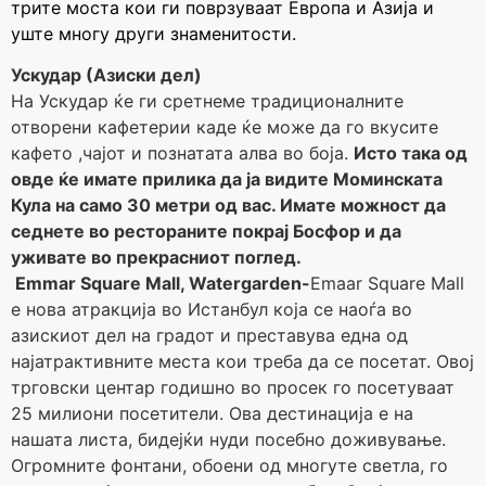
трите моста кои ги поврзуваат Европа и Азија и
уште многу други знаменитости.
Ускудар (Азиски дел)
На Ускудар ќе ги сретнеме традиционалните
отворени кафетерии каде ќе може да го вкусите
кафето ,чајот и познатата алва во боја.
Исто така од
овде ќе имате прилика да ја видите Моминската
Кула на само 30 метри од вас. Имате можност да
седнете во рестораните покрај Босфор и да
уживате во прекрасниот поглед.
Emmar Square Mall, Watergarden-
Emaar Square Mall
е нова атракција во Истанбул која се наоѓа во
азискиот дел на градот и преставува една од
најатрактивните места кои треба да се посетат. Овој
трговски центар годишно во просек го посетуваат
25 милиони посетители. Ова дестинација е на
нашата листа, бидејќи нуди посебно доживување.
Огромните фонтани, обоени од многуте светла, го