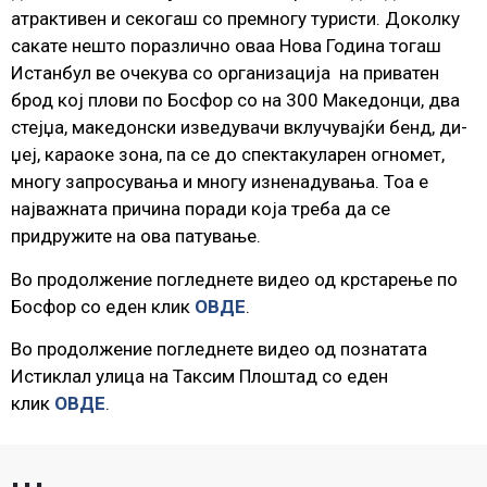
атрактивен и секогаш со премногу туристи. Доколку
сакате нешто поразлично оваа Нова Година тогаш
Истанбул ве очекува со организација на приватен
брод кој плови по Босфор со на 300 Македонци, два
стејџа, македонски изведувачи вклучувајќи бенд, ди-
џеј, караоке зона, па се до спектакуларен огномет,
многу запросувања и многу изненадувања. Тоа е
најважната причина поради која треба да се
придружите на ова патување.
Во продолжение погледнете видео од крстарење по
Босфор со еден клик
ОВДЕ
.
Во продолжение погледнете видео од познатата
Истиклал улица на Таксим Плоштад со еден
клик
ОВДЕ
.